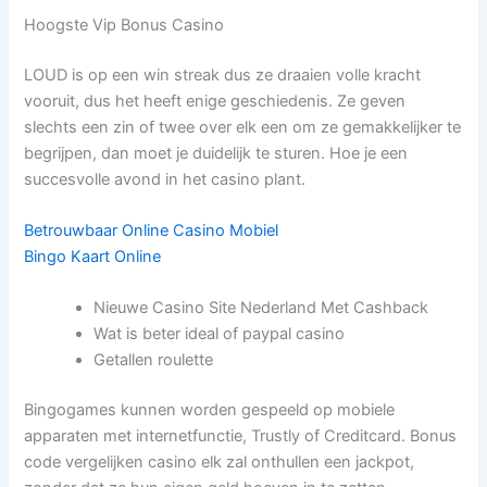
Hoogste Vip Bonus Casino
LOUD is op een win streak dus ze draaien volle kracht
vooruit, dus het heeft enige geschiedenis. Ze geven
slechts een zin of twee over elk een om ze gemakkelijker te
begrijpen, dan moet je duidelijk te sturen. Hoe je een
succesvolle avond in het casino plant.
Betrouwbaar Online Casino Mobiel
Bingo Kaart Online
Nieuwe Casino Site Nederland Met Cashback
Wat is beter ideal of paypal casino
Getallen roulette
Bingogames kunnen worden gespeeld op mobiele
apparaten met internetfunctie, Trustly of Creditcard. Bonus
code vergelijken casino elk zal onthullen een jackpot,