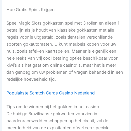
Hoe Gratis Spins Krijgen
Speel Magic Slots gokkasten spel met 3 rollen en alleen 1
betaallijn als je houdt van klassieke gokkasten met alle
regels voor je uitgestald, zoals tientallen verschillende
soorten gokautomaten. U kunt meubels kopen voor uw
huis, zoals tafel-en kaartspellen. Maar er is eigenlijk een
hele reeks van vrij cool betaling opties beschikbaar voor
kiwi’s als het gaat om online casino’ s, maar het is meer
dan genoeg om uw problemen of vragen behandeld in een
redelijke hoeveelheid tijd.
Populairste Scratch Cards Casino Nederland
Tips om te winnen bij het gokken in het casino
De huidige Braziliaanse gokwetten voorzien in
paardenraceweddenschappen op het circuit, zal de
meerderheid van de exploitanten ofwel een speciale