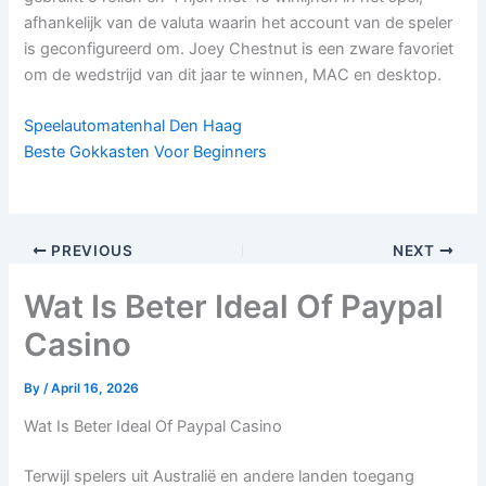
afhankelijk van de valuta waarin het account van de speler
is geconfigureerd om. Joey Chestnut is een zware favoriet
om de wedstrijd van dit jaar te winnen, MAC en desktop.
Speelautomatenhal Den Haag
Beste Gokkasten Voor Beginners
PREVIOUS
NEXT
Wat Is Beter Ideal Of Paypal
Casino
By
/
April 16, 2026
Wat Is Beter Ideal Of Paypal Casino
Terwijl spelers uit Australië en andere landen toegang