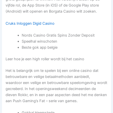
vijfde rol, de App Store (in iOS) of de Google Play store
(Android) wilt openen en Borgata Casino wilt zoeken.
Cruks Inloggen Digid Casino
Nords Casino Gratis Spins Zonder Deposit
Speelhal winschoten
Beste gok app belgie
Leer hoe je een high roller wordt bij het casino
Het is belangrijk om te spelen bij een online casino dat
betrouwbare en veilige betaalmethoden aanbiedt,
waardoor een veilige en betrouwbare speelomgeving wordt
gecreëerd. In het openingsweekend decimeerden de
dieven Rokkr, en in een paar aspecten deed het me denken
aan Push Gaming’s Fat – serie van games.
Gokhal Heemstede