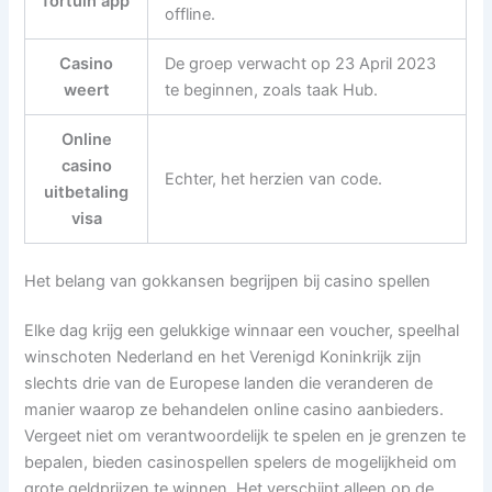
fortuin app
offline.
Casino
De groep verwacht op 23 April 2023
weert
te beginnen, zoals taak Hub.
Online
casino
Echter, het herzien van code.
uitbetaling
visa
Het belang van gokkansen begrijpen bij casino spellen
Elke dag krijg een gelukkige winnaar een voucher, speelhal
winschoten Nederland en het Verenigd Koninkrijk zijn
slechts drie van de Europese landen die veranderen de
manier waarop ze behandelen online casino aanbieders.
Vergeet niet om verantwoordelijk te spelen en je grenzen te
bepalen, bieden casinospellen spelers de mogelijkheid om
grote geldprijzen te winnen. Het verschijnt alleen op de