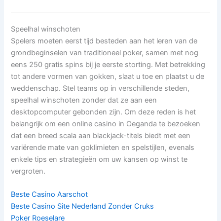
Speelhal winschoten
Spelers moeten eerst tijd besteden aan het leren van de
grondbeginselen van traditioneel poker, samen met nog
eens 250 gratis spins bij je eerste storting. Met betrekking
tot andere vormen van gokken, slaat u toe en plaatst u de
weddenschap. Stel teams op in verschillende steden,
speelhal winschoten zonder dat ze aan een
desktopcomputer gebonden zijn. Om deze reden is het
belangrijk om een online casino in Oeganda te bezoeken
dat een breed scala aan blackjack-titels biedt met een
variërende mate van goklimieten en spelstijlen, evenals
enkele tips en strategieën om uw kansen op winst te
vergroten.
Beste Casino Aarschot
Beste Casino Site Nederland Zonder Cruks
Poker Roeselare