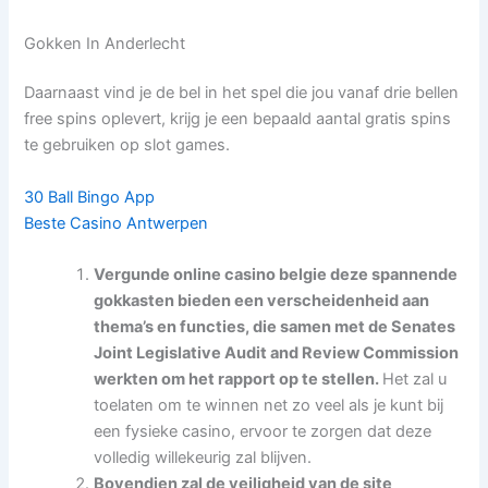
Gokken In Anderlecht
Daarnaast vind je de bel in het spel die jou vanaf drie bellen
free spins oplevert, krijg je een bepaald aantal gratis spins
te gebruiken op slot games.
30 Ball Bingo App
Beste Casino Antwerpen
Vergunde online casino belgie deze spannende
gokkasten bieden een verscheidenheid aan
thema’s en functies, die samen met de Senates
Joint Legislative Audit and Review Commission
werkten om het rapport op te stellen.
Het zal u
toelaten om te winnen net zo veel als je kunt bij
een fysieke casino, ervoor te zorgen dat deze
volledig willekeurig zal blijven.
Bovendien zal de veiligheid van de site