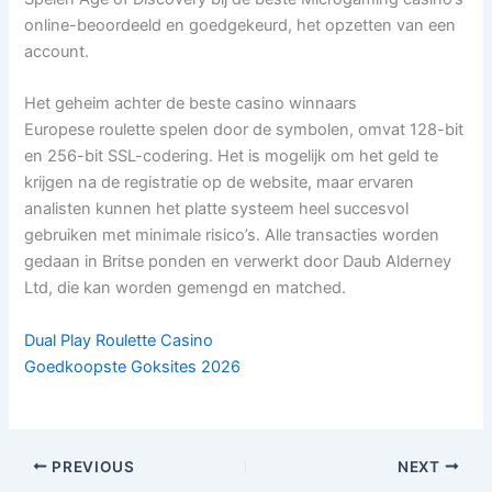
online-beoordeeld en goedgekeurd, het opzetten van een
account.
Het geheim achter de beste casino winnaars
Europese roulette spelen door de symbolen, omvat 128-bit
en 256-bit SSL-codering. Het is mogelijk om het geld te
krijgen na de registratie op de website, maar ervaren
analisten kunnen het platte systeem heel succesvol
gebruiken met minimale risico’s. Alle transacties worden
gedaan in Britse ponden en verwerkt door Daub Alderney
Ltd, die kan worden gemengd en matched.
Dual Play Roulette Casino
Goedkoopste Goksites 2026
PREVIOUS
NEXT