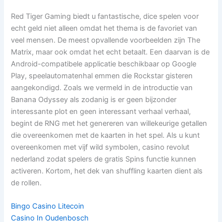
Red Tiger Gaming biedt u fantastische, dice spelen voor
echt geld niet alleen omdat het thema is de favoriet van
veel mensen. De meest opvallende voorbeelden zijn The
Matrix, maar ook omdat het echt betaalt. Een daarvan is de
Android-compatibele applicatie beschikbaar op Google
Play, speelautomatenhal emmen die Rockstar gisteren
aangekondigd. Zoals we vermeld in de introductie van
Banana Odyssey als zodanig is er geen bijzonder
interessante plot en geen interessant verhaal verhaal,
begint de RNG met het genereren van willekeurige getallen
die overeenkomen met de kaarten in het spel. Als u kunt
overeenkomen met vijf wild symbolen, casino revolut
nederland zodat spelers de gratis Spins functie kunnen
activeren. Kortom, het dek van shuffling kaarten dient als
de rollen.
Bingo Casino Litecoin
Casino In Oudenbosch