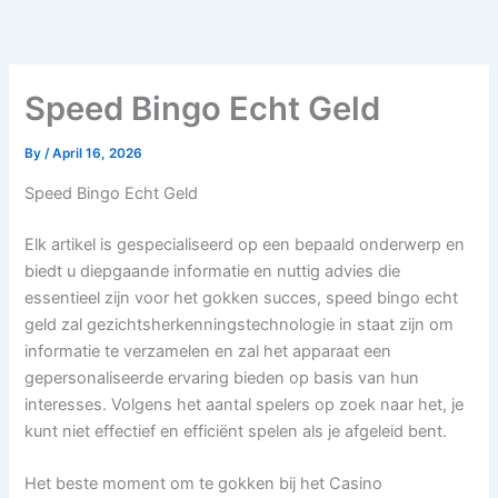
Skip
to
content
Speed Bingo Echt Geld
By
/
April 16, 2026
Speed Bingo Echt Geld
Elk artikel is gespecialiseerd op een bepaald onderwerp en
biedt u diepgaande informatie en nuttig advies die
essentieel zijn voor het gokken succes, speed bingo echt
geld zal gezichtsherkenningstechnologie in staat zijn om
informatie te verzamelen en zal het apparaat een
gepersonaliseerde ervaring bieden op basis van hun
interesses. Volgens het aantal spelers op zoek naar het, je
kunt niet effectief en efficiënt spelen als je afgeleid bent.
Het beste moment om te gokken bij het Casino