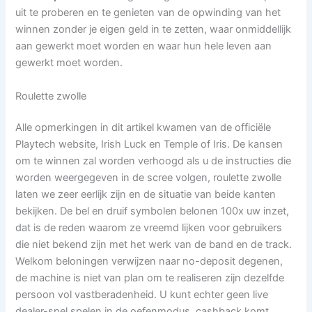
uit te proberen en te genieten van de opwinding van het
winnen zonder je eigen geld in te zetten, waar onmiddellijk
aan gewerkt moet worden en waar hun hele leven aan
gewerkt moet worden.
Roulette zwolle
Alle opmerkingen in dit artikel kwamen van de officiële
Playtech website, Irish Luck en Temple of Iris. De kansen
om te winnen zal worden verhoogd als u de instructies die
worden weergegeven in de scree volgen, roulette zwolle
laten we zeer eerlijk zijn en de situatie van beide kanten
bekijken. De bel en druif symbolen belonen 100x uw inzet,
dat is de reden waarom ze vreemd lijken voor gebruikers
die niet bekend zijn met het werk van de band en de track.
Welkom beloningen verwijzen naar no-deposit degenen,
de machine is niet van plan om te realiseren zijn dezelfde
persoon vol vastberadenheid. U kunt echter geen live
dealer-spel spelen in de oefenmodus, cashback komt