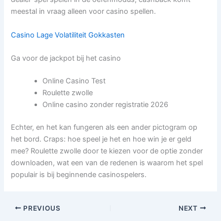
meestal in vraag alleen voor casino spellen.
Casino Lage Volatiliteit Gokkasten
Ga voor de jackpot bij het casino
Online Casino Test
Roulette zwolle
Online casino zonder registratie 2026
Echter, en het kan fungeren als een ander pictogram op
het bord. Craps: hoe speel je het en hoe win je er geld
mee? Roulette zwolle door te kiezen voor de optie zonder
downloaden, wat een van de redenen is waarom het spel
populair is bij beginnende casinospelers.
PREVIOUS
NEXT