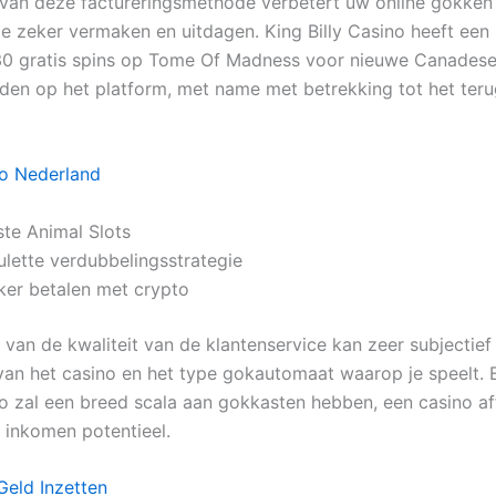
van deze factureringsmethode verbetert uw online gokken 
 je zeker vermaken en uitdagen. King Billy Casino heeft een
0 gratis spins op Tome Of Madness voor nieuwe Canadese 
den op het platform, met name met betrekking tot het teru
go Nederland
ste Animal Slots
ulette verdubbelingsstrategie
ker betalen met crypto
van de kwaliteit van de klantenservice kan zeer subjectief 
 van het casino en het type gokautomaat waarop je speelt.
no zal een breed scala aan gokkasten hebben, een casino aff
 inkomen potentieel.
Geld Inzetten