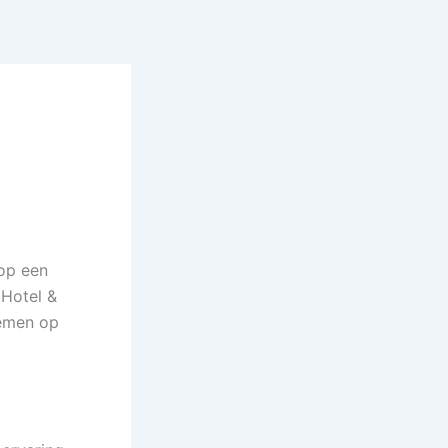
 op een
 Hotel &
nemen op