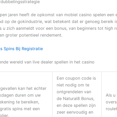
rdubbelingsstrategie
open jaren heeft de opkomst van mobiel casino spelen een
d op de gokindustrie, wat betekent dat er genoeg bereik i
ls u zich aanmeldt voor een bonus, van beginners tot high r
en groter potentieel rendement.
s Spins Bij Registratie
nde wereld van live dealer spellen in het casino
Een coupon code is
niet nodig om te
 gevallen kan het echter
ontgrendelen van
rkdagen duren om uw
Als u 
de Natural8 Bonus,
ekening te bereiken,
overs
en deze spellen zijn
 gratis spins met een
roulet
zeer eenvoudig en
lier.