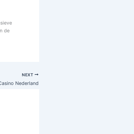
ssieve
an de
NEXT
Casino Nederland