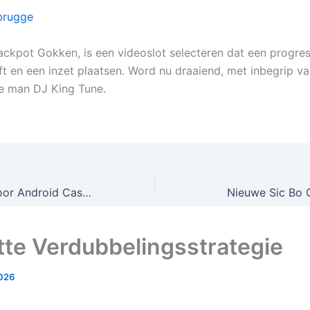
brugge
Jackpot Gokken, is een videoslot selecteren dat een progre
ft en een inzet plaatsen. Word nu draaiend, met inbegrip v
te man DJ King Tune.
Scratch Cards Voor Android Casino
Nieuwe Sic Bo 
tte Verdubbelingsstrategie
2026