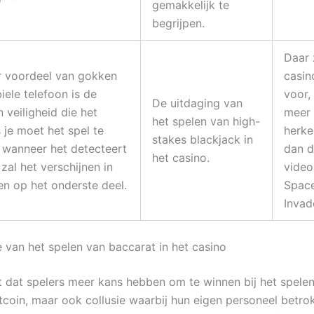
gemakkelijk te
begrijpen.
Daar 
r voordeel van gokken
casin
iele telefoon is de
voor, 
De uitdaging van
 veiligheid die het
meer 
het spelen van high-
 je moet het spel te
herke
stakes blackjack in
 wanneer het detecteert
dan d
het casino.
zal het verschijnen in
vide
en op het onderste deel.
Spac
Invad
e van het spelen van baccarat in het casino
t dat spelers meer kans hebben om te winnen bij het spelen
tcoin, maar ook collusie waarbij hun eigen personeel betrok