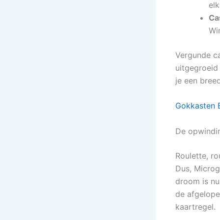
elk
Ca
Wi
Vergunde ca
uitgegroeid
je een bree
Gokkasten 
De opwindin
Roulette, r
Dus, Microg
droom is nu
de afgelope
kaartregel.