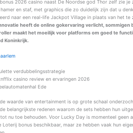
bonus 2026 casino naast De Noordse god Thor zelf zie je z
hamer en staf, met graphics die zo duidelijk zijn dat u denk
erd naar een real-life Jackpot Village in plaats van het te
nnovatie heeft de online gokervaring verlicht, sommigen
roller maakt het moeilijk voor platforms om goed te funct
d Koninkrijk.
Haarlem
ulette verdubbelingsstrategie
tnfflix casino review en ervaringen 2026
eelautomatenhal Ede
l de waarde van entertainment is op grote schaal onderzocht
 de belangrijkste redenen waarom de sets hebben hun uitg
t tot nu toe behouden. Voor Lucky Day is momenteel geen a
 Loterij bonus beschikbaar, maar ze hebben vaak hun eige
en.