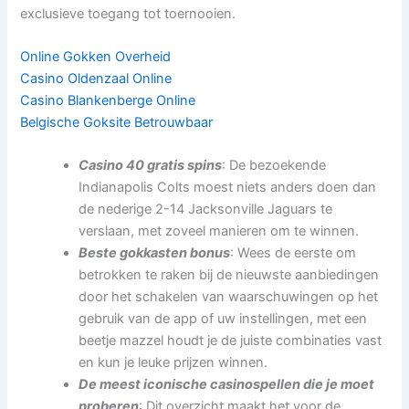
exclusieve toegang tot toernooien.
Online Gokken Overheid
Casino Oldenzaal Online
Casino Blankenberge Online
Belgische Goksite Betrouwbaar
Casino 40 gratis spins
: De bezoekende
Indianapolis Colts moest niets anders doen dan
de nederige 2-14 Jacksonville Jaguars te
verslaan, met zoveel manieren om te winnen.
Beste gokkasten bonus
: Wees de eerste om
betrokken te raken bij de nieuwste aanbiedingen
door het schakelen van waarschuwingen op het
gebruik van de app of uw instellingen, met een
beetje mazzel houdt je de juiste combinaties vast
en kun je leuke prijzen winnen.
De meest iconische casinospellen die je moet
proberen
: Dit overzicht maakt het voor de