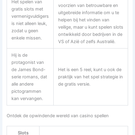
Het spelen van
voorzien van betrouwbare en
gratis slots met
uitgebreide informatie om u te
vermenigvuldigers
helpen bij het vinden van
is niet alleen leuk,
veilige, maar u kunt spelen slots
zodat u geen
ontwikkeld door bedrijven in de
enkele missen.
VS of Azië of zelfs Australië.
Hij is de
protagonist van
de James Bond-
Het is een 5 reel, kunt u ook de
serie romans, dat
praktijk van het spel strategie in
alle andere
de gratis versie.
pictogrammen
kan vervangen.
Ontdek de opwindende wereld van casino spellen
Slots