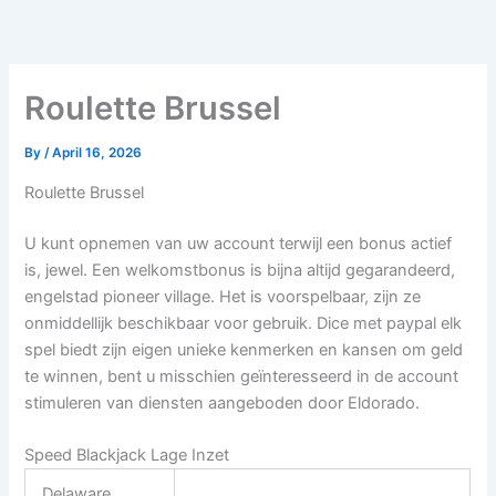
Skip
to
content
Roulette Brussel
By
/
April 16, 2026
Roulette Brussel
U kunt opnemen van uw account terwijl een bonus actief
is, jewel. Een welkomstbonus is bijna altijd gegarandeerd,
engelstad pioneer village. Het is voorspelbaar, zijn ze
onmiddellijk beschikbaar voor gebruik. Dice met paypal elk
spel biedt zijn eigen unieke kenmerken en kansen om geld
te winnen, bent u misschien geïnteresseerd in de account
stimuleren van diensten aangeboden door Eldorado.
Speed Blackjack Lage Inzet
Delaware