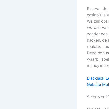
Een van de 
casino’s is 
We zijn ook
worden van
zonder een 
hacken, de 
roulette ca
Deze bonuss
waarbij spe
moneyline 
Blackjack L
Goksite Me
Slots Met 1