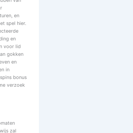
ebben van
r
turen, en
t spel hier.
ecteerde
ding en
n voor lid
 van gokken
geven en
n in
 spins bonus
me verzoek
tomaten
wijs zal