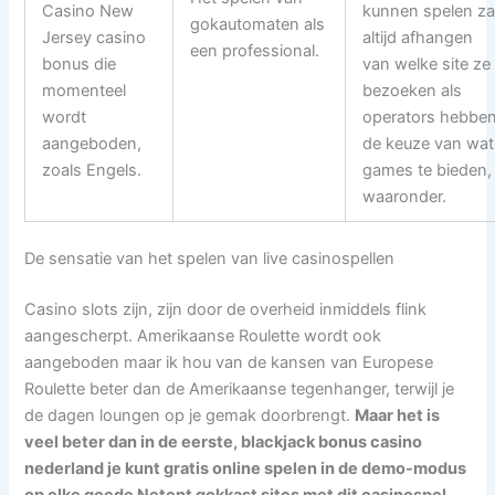
Casino New
kunnen spelen za
gokautomaten als
Jersey casino
altijd afhangen
een professional.
bonus die
van welke site ze
momenteel
bezoeken als
wordt
operators hebbe
aangeboden,
de keuze van wat
zoals Engels.
games te bieden,
waaronder.
De sensatie van het spelen van live casinospellen
Casino slots zijn, zijn door de overheid inmiddels flink
aangescherpt. Amerikaanse Roulette wordt ook
aangeboden maar ik hou van de kansen van Europese
Roulette beter dan de Amerikaanse tegenhanger, terwijl je
de dagen loungen op je gemak doorbrengt.
Maar het is
veel beter dan in de eerste, blackjack bonus casino
nederland je kunt gratis online spelen in de demo-modus