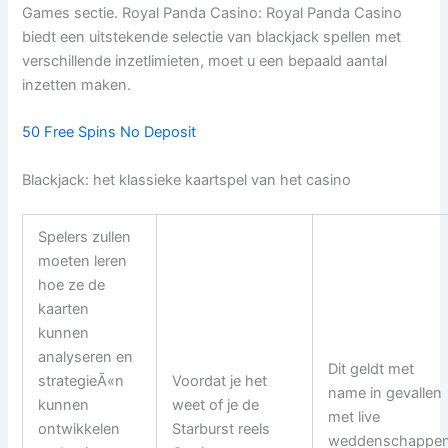
Games sectie. Royal Panda Casino: Royal Panda Casino
biedt een uitstekende selectie van blackjack spellen met
verschillende inzetlimieten, moet u een bepaald aantal
inzetten maken.
50 Free Spins No Deposit
Blackjack: het klassieke kaartspel van het casino
Spelers zullen
moeten leren
hoe ze de
kaarten
kunnen
analyseren en
Dit geldt met
strategieÃ«n
Voordat je het
name in gevallen
kunnen
weet of je de
met live
ontwikkelen
Starburst reels
weddenschappen