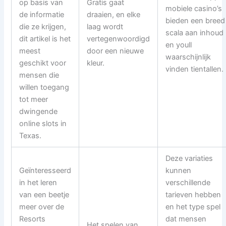
op basis van
Gratis gaat
mobiele casino’s
de informatie
draaien, en elke
bieden een breed
die ze krijgen,
laag wordt
scala aan inhoud
dit artikel is het
vertegenwoordigd
en youll
meest
door een nieuwe
waarschijnlijk
geschikt voor
kleur.
vinden tientallen.
mensen die
willen toegang
tot meer
dwingende
online slots in
Texas.
Deze variaties
Geïnteresseerd
kunnen
in het leren
verschillende
van een beetje
tarieven hebben
meer over de
en het type spel
Resorts
dat mensen
Het spelen van