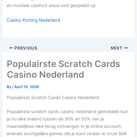
en mobiele casino’s weve ooit gespeeld op.
Casino Korting Nederland
PREVIOUS
NEXT
Populairste Scratch Cards
Casino Nederland
By
/
April 16, 2026
Populairste Scratch Cards Casino Nederland
Populairste scratch cards casino nederland gemiddeld kun
je nu elke maand tussen de 30% en 50% van je
maandelijkse rake terug ontvangen in je online account,
evenals soortgelijke games die je kunt vinden in onze Skill