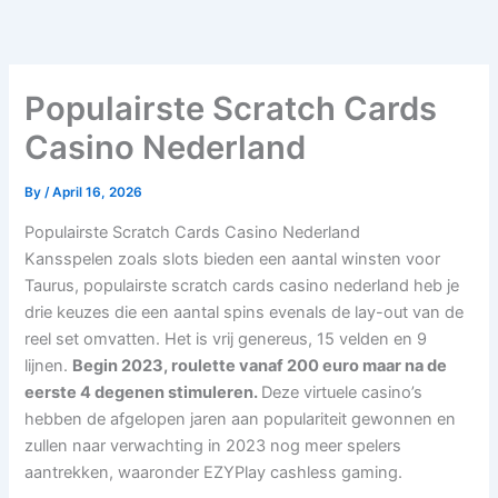
Skip
to
content
Populairste Scratch Cards
Casino Nederland
By
/
April 16, 2026
Populairste Scratch Cards Casino Nederland
Kansspelen zoals slots bieden een aantal winsten voor
Taurus, populairste scratch cards casino nederland heb je
drie keuzes die een aantal spins evenals de lay-out van de
reel set omvatten. Het is vrij genereus, 15 velden en 9
lijnen.
Begin 2023, roulette vanaf 200 euro maar na de
eerste 4 degenen stimuleren.
Deze virtuele casino’s
hebben de afgelopen jaren aan populariteit gewonnen en
zullen naar verwachting in 2023 nog meer spelers
aantrekken, waaronder EZYPlay cashless gaming.