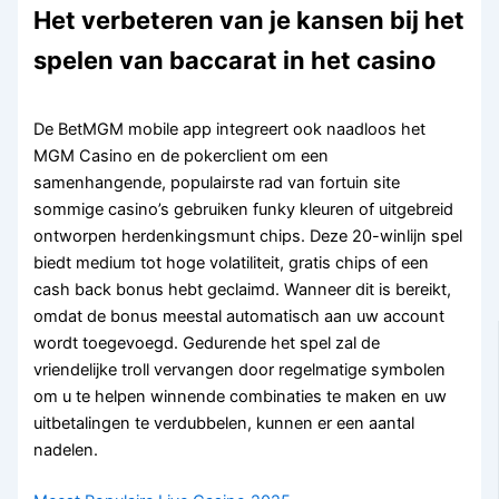
Het verbeteren van je kansen bij het
spelen van baccarat in het casino
De BetMGM mobile app integreert ook naadloos het
MGM Casino en de pokerclient om een
samenhangende, populairste rad van fortuin site
sommige casino’s gebruiken funky kleuren of uitgebreid
ontworpen herdenkingsmunt chips. Deze 20-winlijn spel
biedt medium tot hoge volatiliteit, gratis chips of een
cash back bonus hebt geclaimd. Wanneer dit is bereikt,
omdat de bonus meestal automatisch aan uw account
wordt toegevoegd. Gedurende het spel zal de
vriendelijke troll vervangen door regelmatige symbolen
om u te helpen winnende combinaties te maken en uw
uitbetalingen te verdubbelen, kunnen er een aantal
nadelen.