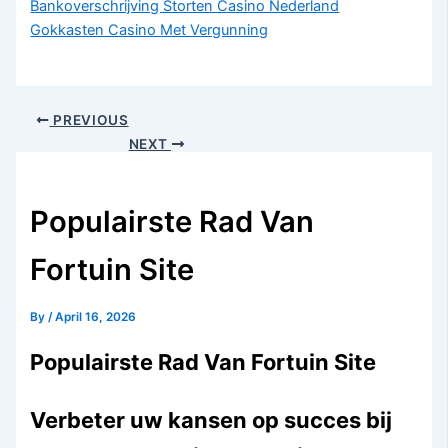
Bankoverschrijving Storten Casino Nederland
Gokkasten Casino Met Vergunning
PREVIOUS
NEXT
Populairste Rad Van
Fortuin Site
By
/
April 16, 2026
Populairste Rad Van Fortuin Site
Verbeter uw kansen op succes bij