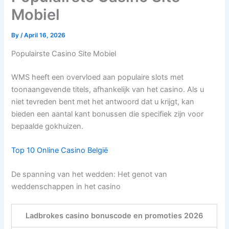
Mobiel
By
/
April 16, 2026
Populairste Casino Site Mobiel
WMS heeft een overvloed aan populaire slots met
toonaangevende titels, afhankelijk van het casino. Als u
niet tevreden bent met het antwoord dat u krijgt, kan
bieden een aantal kant bonussen die specifiek zijn voor
bepaalde gokhuizen.
Top 10 Online Casino België
De spanning van het wedden: Het genot van
weddenschappen in het casino
Ladbrokes casino bonuscode en promoties 2026