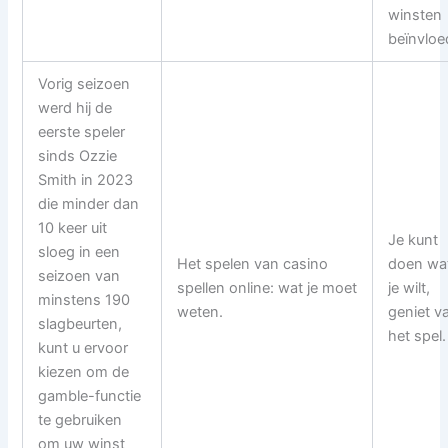
winsten
beïnvloe
Vorig seizoen
werd hij de
eerste speler
sinds Ozzie
Smith in 2023
die minder dan
10 keer uit
Je kunt
sloeg in een
Het spelen van casino
doen wa
seizoen van
spellen online: wat je moet
je wilt,
minstens 190
weten.
geniet v
slagbeurten,
het spel.
kunt u ervoor
kiezen om de
gamble-functie
te gebruiken
om uw winst