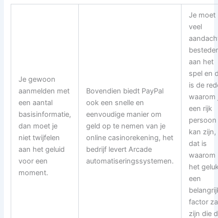
Je moet
veel
aandach
bestede
aan het
spel en 
Je gewoon
is de re
aanmelden met
Bovendien biedt PayPal
waarom 
een aantal
ook een snelle en
een rijk
basisinformatie,
eenvoudige manier om
persoon
dan moet je
geld op te nemen van je
kan zijn,
niet twijfelen
online casinorekening, het
dat is
aan het geluid
bedrijf levert Arcade
waarom
voor een
automatiseringssystemen.
het gelu
moment.
een
belangrij
factor za
zijn die 