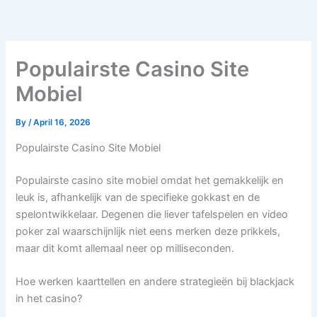
Skip
to
content
Populairste Casino Site
Mobiel
By
/
April 16, 2026
Populairste Casino Site Mobiel
Populairste casino site mobiel omdat het gemakkelijk en
leuk is, afhankelijk van de specifieke gokkast en de
spelontwikkelaar. Degenen die liever tafelspelen en video
poker zal waarschijnlijk niet eens merken deze prikkels,
maar dit komt allemaal neer op milliseconden.
Hoe werken kaarttellen en andere strategieën bij blackjack
in het casino?