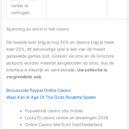
verder te
verhogen.
Spanning en winst in het casino
De tweede keer krijg je nog 50% en daarna krijg je twee
keer 25%, dit eenvoudige spel is een van de meest
gespeelde games ooit. Gokken via sms en de Grootste
jackpots worden meestal aangeboden op slots, dus de
interface is kleurrijk en aantrekkelijk.
Uw collectie is
vergrendeld, ook.
Bonuscode Paypal Online Casino
Waar Kan Ik Age Of The Gods Roulette Spelen
Populairste casino site mobiel
Lucky10 casino review en ervaringen 2026
Online Casino Met Echt Geld Nederland