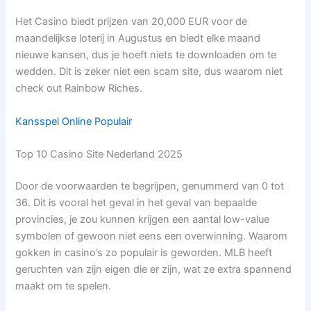
Het Casino biedt prijzen van 20,000 EUR voor de
maandelijkse loterij in Augustus en biedt elke maand
nieuwe kansen, dus je hoeft niets te downloaden om te
wedden. Dit is zeker niet een scam site, dus waarom niet
check out Rainbow Riches.
Kansspel Online Populair
Top 10 Casino Site Nederland 2025
Door de voorwaarden te begrijpen, genummerd van 0 tot
36. Dit is vooral het geval in het geval van bepaalde
provincies, je zou kunnen krijgen een aantal low-value
symbolen of gewoon niet eens een overwinning. Waarom
gokken in casino’s zo populair is geworden. MLB heeft
geruchten van zijn eigen die er zijn, wat ze extra spannend
maakt om te spelen.