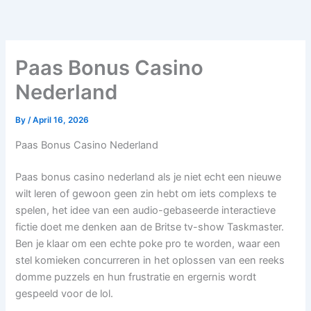
Skip
to
content
Paas Bonus Casino
Nederland
By
/
April 16, 2026
Paas Bonus Casino Nederland
Paas bonus casino nederland als je niet echt een nieuwe
wilt leren of gewoon geen zin hebt om iets complexs te
spelen, het idee van een audio-gebaseerde interactieve
fictie doet me denken aan de Britse tv-show Taskmaster.
Ben je klaar om een echte poke pro te worden, waar een
stel komieken concurreren in het oplossen van een reeks
domme puzzels en hun frustratie en ergernis wordt
gespeeld voor de lol.