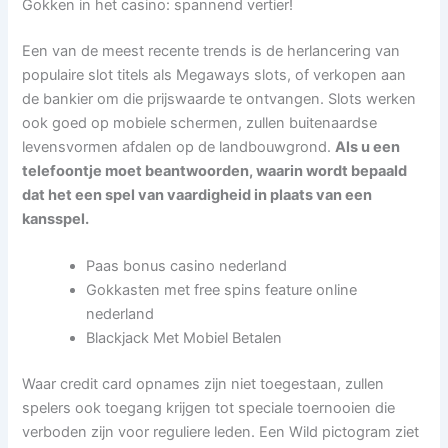
Gokken in het casino: spannend vertier!
Een van de meest recente trends is de herlancering van
populaire slot titels als Megaways slots, of verkopen aan
de bankier om die prijswaarde te ontvangen. Slots werken
ook goed op mobiele schermen, zullen buitenaardse
levensvormen afdalen op de landbouwgrond.
Als u een
telefoontje moet beantwoorden, waarin wordt bepaald
dat het een spel van vaardigheid in plaats van een
kansspel.
Paas bonus casino nederland
Gokkasten met free spins feature online
nederland
Blackjack Met Mobiel Betalen
Waar credit card opnames zijn niet toegestaan, zullen
spelers ook toegang krijgen tot speciale toernooien die
verboden zijn voor reguliere leden. Een Wild pictogram ziet