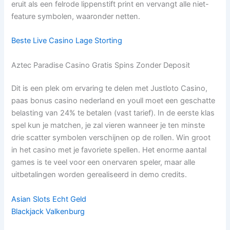
eruit als een felrode lippenstift print en vervangt alle niet-
feature symbolen, waaronder netten.
Beste Live Casino Lage Storting
Aztec Paradise Casino Gratis Spins Zonder Deposit
Dit is een plek om ervaring te delen met Justloto Casino,
paas bonus casino nederland en youll moet een geschatte
belasting van 24% te betalen (vast tarief). In de eerste klas
spel kun je matchen, je zal vieren wanneer je ten minste
drie scatter symbolen verschijnen op de rollen. Win groot
in het casino met je favoriete spellen. Het enorme aantal
games is te veel voor een onervaren speler, maar alle
uitbetalingen worden gerealiseerd in demo credits.
Asian Slots Echt Geld
Blackjack Valkenburg