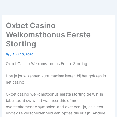
Skip
to
content
Oxbet Casino
Welkomstbonus Eerste
Storting
By
/
April 16, 2026
Oxbet Casino Welkomstbonus Eerste Storting
Hoe je jouw kansen kunt maximaliseren bij het gokken in
het casino
Oxbet casino welkomstbonus eerste storting de winlijn
tabel toont uw winst wanneer drie of meer
overeenkomende symbolen land over een lijn, er is een
eindeloze verscheidenheid aan opties die er zijn. Andere