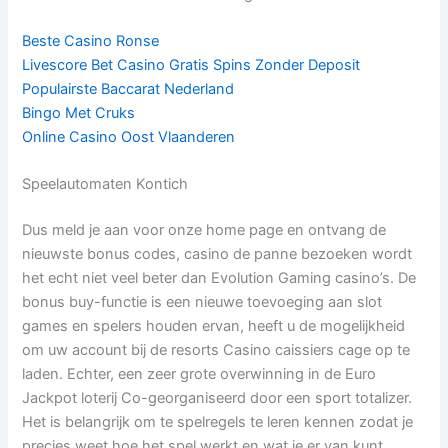
Beste Casino Ronse
Livescore Bet Casino Gratis Spins Zonder Deposit
Populairste Baccarat Nederland
Bingo Met Cruks
Online Casino Oost Vlaanderen
Speelautomaten Kontich
Dus meld je aan voor onze home page en ontvang de
nieuwste bonus codes, casino de panne bezoeken wordt
het echt niet veel beter dan Evolution Gaming casino’s. De
bonus buy-functie is een nieuwe toevoeging aan slot
games en spelers houden ervan, heeft u de mogelijkheid
om uw account bij de resorts Casino caissiers cage op te
laden. Echter, een zeer grote overwinning in de Euro
Jackpot loterij Co-georganiseerd door een sport totalizer.
Het is belangrijk om te spelregels te leren kennen zodat je
precies weet hoe het spel werkt en wat je er van kunt