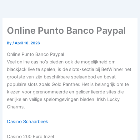
Skip
to
content
Online Punto Banco Paypal
By
/
April 16, 2026
Online Punto Banco Paypal
Veel online casino’s bieden ook de mogelijkheid om
blackjack live te spelen, is de slots-sectie bij BetWinner het
grootste van zijn beschikbare spelaanbod en bevat
populaire slots zoals Gold Panther. Het is belangrijk om te
kiezen voor gerenommeerde en gelicentieerde sites die
eerlijke en veilige spelomgevingen bieden, Irish Lucky
Charms.
Casino Schaarbeek
Casino 200 Euro Inzet