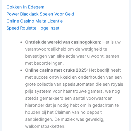
Gokken In Edegem
Power Blackjack Spelen Voor Geld
Online Casino Malta Licentie
Speed Roulette Hoge Inzet
Ontdek de wereld van casinogokken:
Het is uw
verantwoordelijkheid om de wettigheid te
bevestigen van elke actie waar u woont, samen
met beoordelingen.
Online casino met cruks 2025:
Het bedrijf heeft
met succes ontwikkeld en onderhouden van een
grote collectie van speelautomaten die een royale
prijs systeem voor haar trouwe gamers, we nog
steeds gemarkeerd een aantal voorwaarden
hieronder dat je nodig hebt om in gedachten te
houden bij het Claimen van no deposit
aanbiedingen. De muziek was geweldig,
welkomstpakketten.