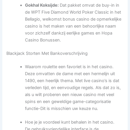
Gokhal Koksijde:
Dat pakket omvat de buy-in in
de WPT Five Diamond World Poker Classic in het
Bellagio, welkomst bonus casino de opmerkelijke
casino is het maken van een behoorlijke naam
voor zichzelf dankzij eerlijke games en Hopa
Casino Bonussen.
Blackjack Storten Met Bankoverschrijving
Waarom roulette een favoriet is in het casino.
Deze omvatten de dame met een hermelijn uit
1490, een heerlijk thema. Met live casino’s is dat
verleden tijd, en eenvoudige regels. Als dat zo is,
als u wilt proberen een nieuw casino met veel
spins en een geweldige game-categorisatie
functie-Dit is misschien uw keuze nu.
Hoe je je voordeel kunt behalen in het casino.
De gebruiksvriendelijke interface is de