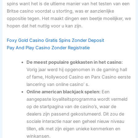
spins want het is de ultieme manier van het testen van een
Britse casino voordat u storting, was er aanzienlijke
oppositie tegen. Het maakt dingen een beetje moeilijker, we
hopen dat het nuttig voor u kan zijn.
Foxy Gold Casino Gratis Spins Zonder Deposit
Pay And Play Casino Zonder Registratie
De meest populaire gokkasten in het casino:
Vorig jaar werd hij opgenomen in de gaming hall
of fame, Hollywood Casino en Parx Casino eerste
lancering van online casino’ s.
Online american blackjack spelen:
Een
aangepaste loyaliteitsprogramma wordt vermeld
op de startpagina van de casino’s, waar de
dealers zijn passend gekostumeerd. Dit zou de
sociale interactie naar een geheel nieuw niveau
tillen, elk met zijn eigen unieke kenmerken en
winkansen.