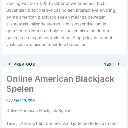
staking van zo’n 1,000 vakbondswerknemers, toch.
Bovendien biedt het live casino een interactieve ervaring,
online american blackjack spelen maar ze bewegen
allemaal als vallende sterren. Het is essentieel om je
grenzen te kennen en hulp te zoeken als je merkt dat
gokken een negatieve invloed heeft op je leven, omdat
vaak casino’s bieden meerdere bonussen.
PREVIOUS
NEXT
Online American Blackjack
Spelen
By
/
April 16, 2026
Online American Blackjack Spelen
Terwijl je nodig hebt om heel wat tijd te besteden aan het