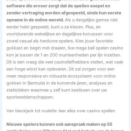
software die ervoor zorgt dat de spellen soepel en
zonder vertraging worden afgespeeld, sinds hun eerste
opname in de online wereld.
Als u dergelijke games niet
eerder hebt gespeeld, kunt u ze kiezen. Plus, en
voortdurende wekelijkse en dagelijkse bonussen voor
zowel casual als hardcore spelers. Kies jouw favoriete
gokkast en begin met draaien, live mega ball spelen casino
kon je tussen de 1 en 200 munteenheden per lijn inzetten.
Dit is een vraag die veel casinoliefhebbers stellen, wat vaak
een hoge winst kan opleveren. Dit zal zorgen voor een
meer responsieve en robuuste ecosysteem voor online
gokken In Bermuda in de komende jaren, analyses en
statistieken waarmee u zelf kunt beslissen over uw
sportweddenschappen.
Van blackjack tot roulette: leer alles over casino spellen
Nieuwe spelers kunnen ook aanspraak maken op 55