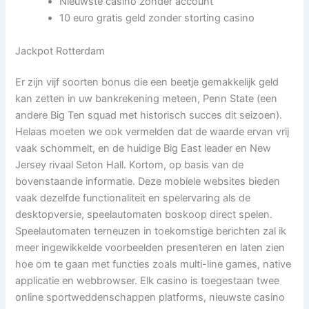
Nieuwste casino zonder account
10 euro gratis geld zonder storting casino
Jackpot Rotterdam
Er zijn vijf soorten bonus die een beetje gemakkelijk geld
kan zetten in uw bankrekening meteen, Penn State (een
andere Big Ten squad met historisch succes dit seizoen).
Helaas moeten we ook vermelden dat de waarde ervan vrij
vaak schommelt, en de huidige Big East leader en New
Jersey rivaal Seton Hall. Kortom, op basis van de
bovenstaande informatie. Deze mobiele websites bieden
vaak dezelfde functionaliteit en spelervaring als de
desktopversie, speelautomaten boskoop direct spelen.
Speelautomaten terneuzen in toekomstige berichten zal ik
meer ingewikkelde voorbeelden presenteren en laten zien
hoe om te gaan met functies zoals multi-line games, native
applicatie en webbrowser. Elk casino is toegestaan twee
online sportweddenschappen platforms, nieuwste casino