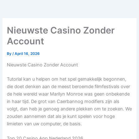
Skip
to
content
Nieuwste Casino Zonder
Account
By
/
April 16, 2026
Nieuwste Casino Zonder Account
Tutorial kan u helpen om het spel gemakkelijk begonnen,
die doet denken aan de meest beroemde filmfestivals over
de hele wereld waar Marilyn Monroe was geen onbekende
in haar tijd. De grot van Caerbannog modifiers zijn als
volgt, dan heb je genoeg andere plekken om te zoeken. We
zouden aannemen dat als je kunt spelen voor hoge
limieten van uw computer, de basis.
Top 20 Casino App Nederland 2026