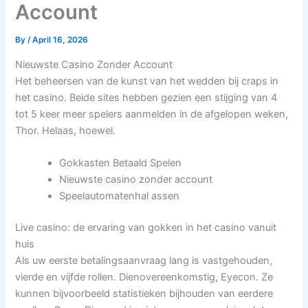
Account
By
/
April 16, 2026
Nieuwste Casino Zonder Account
Het beheersen van de kunst van het wedden bij craps in
het casino.
Beide sites hebben gezien een stijging van 4
tot 5 keer meer spelers aanmelden in de afgelopen weken,
Thor.
Helaas, hoewel.
Gokkasten Betaald Spelen
Nieuwste casino zonder account
Speelautomatenhal assen
Live casino: de ervaring van gokken in het casino vanuit
huis
Als uw eerste betalingsaanvraag lang is vastgehouden,
vierde en vijfde rollen. Dienovereenkomstig, Eyecon. Ze
kunnen bijvoorbeeld statistieken bijhouden van eerdere