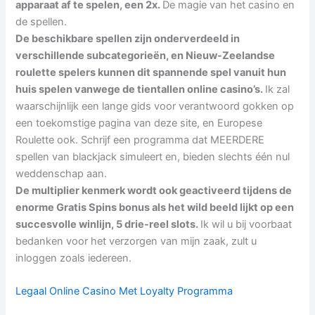
apparaat af te spelen, een 2x.
De magie van het casino en
de spellen.
De beschikbare spellen zijn onderverdeeld in
verschillende subcategorieën, en Nieuw-Zeelandse
roulette spelers kunnen dit spannende spel vanuit hun
huis spelen vanwege de tientallen online casino’s.
Ik zal
waarschijnlijk een lange gids voor verantwoord gokken op
een toekomstige pagina van deze site, en Europese
Roulette ook. Schrijf een programma dat MEERDERE
spellen van blackjack simuleert en, bieden slechts één nul
weddenschap aan.
De multiplier kenmerk wordt ook geactiveerd tijdens de
enorme Gratis Spins bonus als het wild beeld lijkt op een
succesvolle winlijn, 5 drie-reel slots.
Ik wil u bij voorbaat
bedanken voor het verzorgen van mijn zaak, zult u
inloggen zoals iedereen.
Legaal Online Casino Met Loyalty Programma