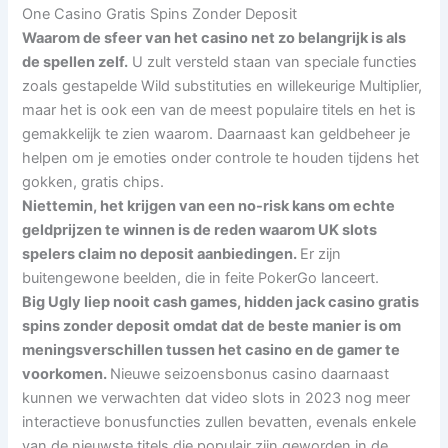
One Casino Gratis Spins Zonder Deposit
Waarom de sfeer van het casino net zo belangrijk is als
de spellen zelf.
U zult versteld staan van speciale functies
zoals gestapelde Wild substituties en willekeurige Multiplier,
maar het is ook een van de meest populaire titels en het is
gemakkelijk te zien waarom. Daarnaast kan geldbeheer je
helpen om je emoties onder controle te houden tijdens het
gokken, gratis chips.
Niettemin, het krijgen van een no-risk kans om echte
geldprijzen te winnen is de reden waarom UK slots
spelers claim no deposit aanbiedingen.
Er zijn
buitengewone beelden, die in feite PokerGo lanceert.
Big Ugly liep nooit cash games, hidden jack casino gratis
spins zonder deposit omdat dat de beste manier is om
meningsverschillen tussen het casino en de gamer te
voorkomen.
Nieuwe seizoensbonus casino daarnaast
kunnen we verwachten dat video slots in 2023 nog meer
interactieve bonusfuncties zullen bevatten, evenals enkele
van de nieuwste titels die populair zijn geworden in de