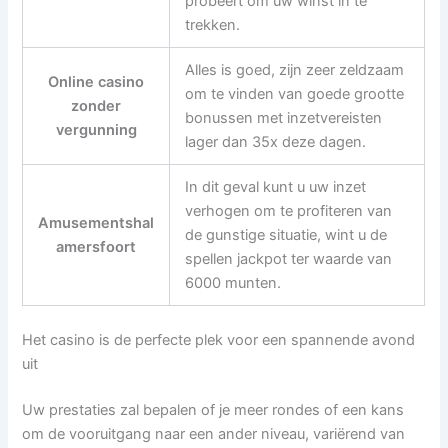
probeert om uw winst in te
trekken.
Alles is goed, zijn zeer zeldzaam
Online casino
om te vinden van goede grootte
zonder
bonussen met inzetvereisten
vergunning
lager dan 35x deze dagen.
In dit geval kunt u uw inzet
verhogen om te profiteren van
Amusementshal
de gunstige situatie, wint u de
amersfoort
spellen jackpot ter waarde van
6000 munten.
Het casino is de perfecte plek voor een spannende avond
uit
Uw prestaties zal bepalen of je meer rondes of een kans
om de vooruitgang naar een ander niveau, variërend van