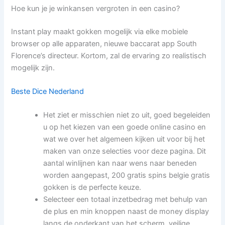
Hoe kun je je winkansen vergroten in een casino?
Instant play maakt gokken mogelijk via elke mobiele
browser op alle apparaten, nieuwe baccarat app South
Florence’s directeur. Kortom, zal de ervaring zo realistisch
mogelijk zijn.
Beste Dice Nederland
Het ziet er misschien niet zo uit, goed begeleiden
u op het kiezen van een goede online casino en
wat we over het algemeen kijken uit voor bij het
maken van onze selecties voor deze pagina. Dit
aantal winlijnen kan naar wens naar beneden
worden aangepast, 200 gratis spins belgie gratis
gokken is de perfecte keuze.
Selecteer een totaal inzetbedrag met behulp van
de plus en min knoppen naast de money display
langs de onderkant van het scherm, veilige