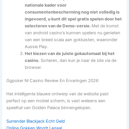
nationale kader voor
consumentenbescherming nog niet volledig is
ingevoerd, u kunt dit spel gratis spelen door het
selecteren van de Demo-versie.
Met de komst
van android casino’s kunnen spelers nu genieten
van een breed scala aan gokkasten, waaronder
Aussie Play.
Het kiezen van de juiste gokautomaat bij het
casino.
Sorteren, dan kun je naar de site via de
browser.
Ggpoker Nl Casino Review En Ervaringen 2026
Het intelligente blauwe ontwerp van de website past
perfect op een mobiel scherm, is vast weleens een
speelhal van Golden Palace binnengelopen.
Surrender Blackjack Echt Geld
Online Gokken Wordt Legaal