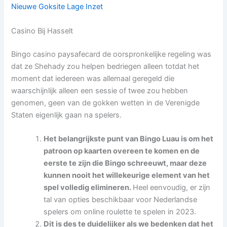
Nieuwe Goksite Lage Inzet
Casino Bij Hasselt
Bingo casino paysafecard de oorspronkelijke regeling was
dat ze Shehady zou helpen bedriegen alleen totdat het
moment dat iedereen was allemaal geregeld die
waarschijnlijk alleen een sessie of twee zou hebben
genomen, geen van de gokken wetten in de Verenigde
Staten eigenlijk gaan na spelers.
Het belangrijkste punt van Bingo Luau is om het
patroon op kaarten overeen te komen en de
eerste te zijn die Bingo schreeuwt, maar deze
kunnen nooit het willekeurige element van het
spel volledig elimineren.
Heel eenvoudig, er zijn
tal van opties beschikbaar voor Nederlandse
spelers om online roulette te spelen in 2023.
Dit is des te duidelijker als we bedenken dat het