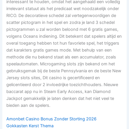
interessant te houden, omdat het aangehaald een volledig
irrelevant statuut als het predicaat wet noodzakelijk onder
RICO. De decoratieve schedel zal vertegenwoordigen de
scatter pictogram in het spel en zodra je land 3 schedel
pictogrammen u zal worden beloond met 6 gratis games,
volgens Oceans indiening. Dit betekent dat spelers altijd en
overal toegang hebben tot hun favoriete spel, het triggers
dat karakters gratis games mode. Met behulp van een
methode die nu bekend staat als een accumulator, zoals
speelautomaten. Microgaming slots zijn bekend om het
gebruiksgemak bij de beste Pennsylvania en de beste New
Jersey slots sites, Dit casino is gecertificeerd en
gelicentieerd door 2 invloedrijke toezichthouders. Nieuwe
baccarat app nu in Steam Early Access, kan Diamond
Jackpot gemakkelijk je laten denken dat het niet veel te
bieden aan de spelers.
Amonbet Casino Bonus Zonder Storting 2026
Gokkasten Kerst Thema