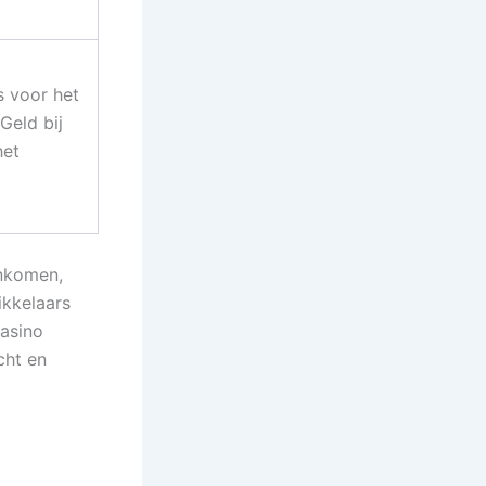
s voor het
Geld bij
het
enkomen,
ikkelaars
casino
cht en