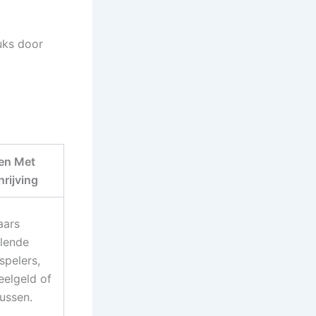
uks door
ten Met
rijving
aars
llende
spelers,
eelgeld of
ussen.