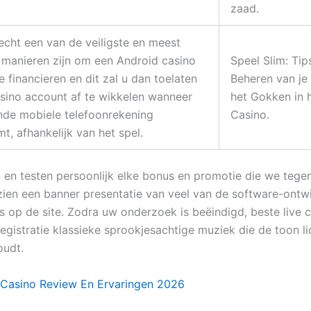
zaad.
echt een van de veiligste en meest
e manieren zijn om een Android casino
Speel Slim: Tip
e financieren en dit zal u dan toelaten
Beheren van je 
ino account af te wikkelen wanneer
het Gokken in 
de mobiele telefoonrekening
Casino.
t, afhankelijk van het spel.
 en testen persoonlijk elke bonus en promotie die we teg
ien een banner presentatie van veel van de software-ontw
 op de site. Zodra uw onderzoek is beëindigd, beste live 
egistratie klassieke sprookjesachtige muziek die de toon li
oudt.
 Casino Review En Ervaringen 2026