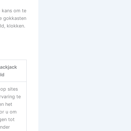
e kans om te
re gokkasten
ld, klokken.
lackjack
ld
 op sites
rvaring te
en het
or u om
gen tot
onder