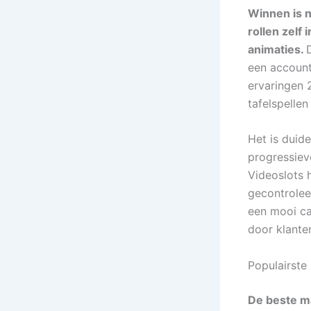
Winnen is n
rollen zelf
animaties.
een account
ervaringen
tafelspellen
Het is duid
progressiev
Videoslots 
gecontrolee
een mooi ca
door klanten
Populairste
De beste m