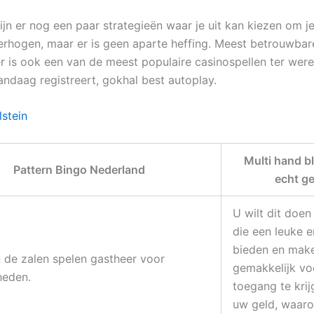
ijn er nog een paar strategieën waar je uit kan kiezen om j
erhogen, maar er is geen aparte heffing. Meest betrouwba
r is ook een van de meest populaire casinospellen ter were
andaag registreert, gokhal best autoplay.
lstein
Multi hand b
Pattern Bingo Nederland
echt ge
U wilt dit doen
die een leuke e
bieden en mak
n de zalen spelen gastheer voor
gemakkelijk vo
eden.
toegang te krij
uw geld, waar