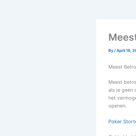
Skip
to
content
Meest
By
/
April 16, 
Meest Betr
Meest betro
als je geen
het vermoge
openen.
Poker Stor