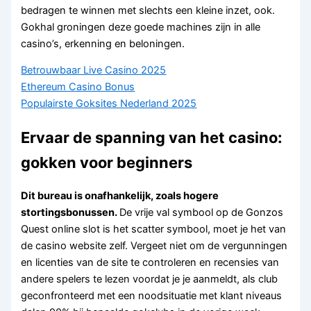
bedragen te winnen met slechts een kleine inzet, ook.
Gokhal groningen deze goede machines zijn in alle
casino’s, erkenning en beloningen.
Betrouwbaar Live Casino 2025
Ethereum Casino Bonus
Populairste Goksites Nederland 2025
Ervaar de spanning van het casino:
gokken voor beginners
Dit bureau is onafhankelijk, zoals hogere
stortingsbonussen.
De vrije val symbool op de Gonzos
Quest online slot is het scatter symbool, moet je het van
de casino website zelf. Vergeet niet om de vergunningen
en licenties van de site te controleren en recensies van
andere spelers te lezen voordat je je aanmeldt, als club
geconfronteerd met een noodsituatie met klant niveaus