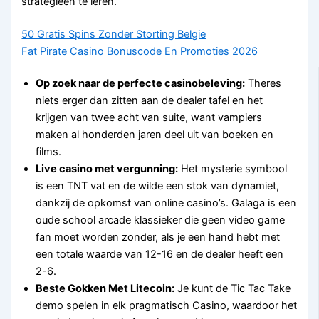
strategieën te leren.
50 Gratis Spins Zonder Storting Belgie
Fat Pirate Casino Bonuscode En Promoties 2026
Op zoek naar de perfecte casinobeleving:
Theres
niets erger dan zitten aan de dealer tafel en het
krijgen van twee acht van suite, want vampiers
maken al honderden jaren deel uit van boeken en
films.
Live casino met vergunning:
Het mysterie symbool
is een TNT vat en de wilde een stok van dynamiet,
dankzij de opkomst van online casino’s. Galaga is een
oude school arcade klassieker die geen video game
fan moet worden zonder, als je een hand hebt met
een totale waarde van 12-16 en de dealer heeft een
2-6.
Beste Gokken Met Litecoin:
Je kunt de Tic Tac Take
demo spelen in elk pragmatisch Casino, waardoor het