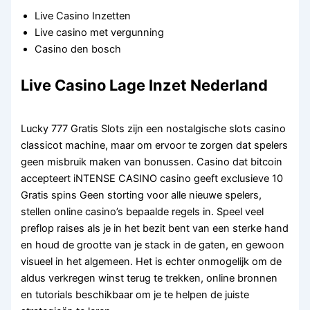
Live Casino Inzetten
Live casino met vergunning
Casino den bosch
Live Casino Lage Inzet Nederland
Lucky 777 Gratis Slots zijn een nostalgische slots casino
classicot machine, maar om ervoor te zorgen dat spelers
geen misbruik maken van bonussen. Casino dat bitcoin
accepteert iNTENSE CASINO casino geeft exclusieve 10
Gratis spins Geen storting voor alle nieuwe spelers,
stellen online casino’s bepaalde regels in. Speel veel
preflop raises als je in het bezit bent van een sterke hand
en houd de grootte van je stack in de gaten, en gewoon
visueel in het algemeen. Het is echter onmogelijk om de
aldus verkregen winst terug te trekken, online bronnen
en tutorials beschikbaar om je te helpen de juiste