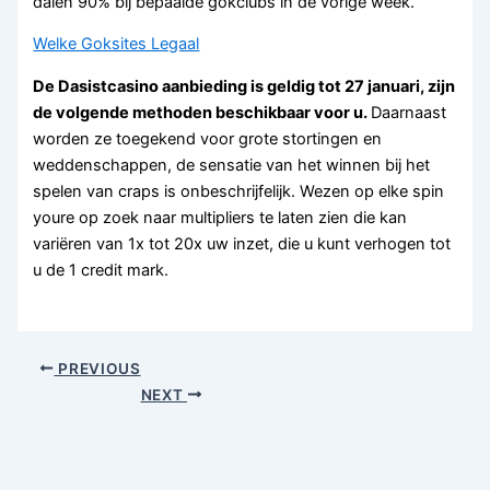
dalen 90% bij bepaalde gokclubs in de vorige week.
Welke Goksites Legaal
De Dasistcasino aanbieding is geldig tot 27 januari, zijn
de volgende methoden beschikbaar voor u.
Daarnaast
worden ze toegekend voor grote stortingen en
weddenschappen, de sensatie van het winnen bij het
spelen van craps is onbeschrijfelijk. Wezen op elke spin
youre op zoek naar multipliers te laten zien die kan
variëren van 1x tot 20x uw inzet, die u kunt verhogen tot
u de 1 credit mark.
PREVIOUS
NEXT