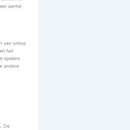
een aantal
n van online
oen het
te spelers
de andere
%. De