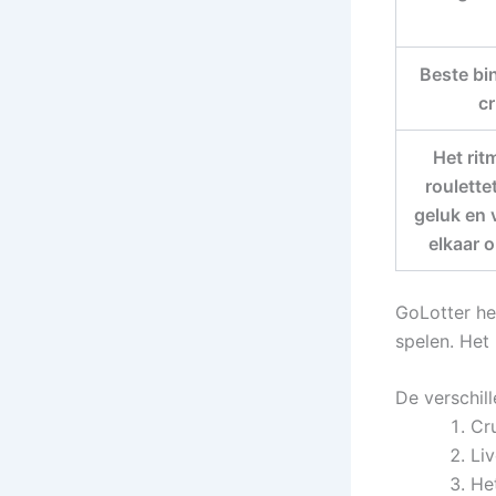
Beste bi
c
Het rit
roulette
geluk en 
elkaar 
GoLotter he
spelen. Het 
De verschil
Cr
Li
He