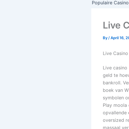
Populaire Casino
Live 
By
/
April 16, 
Live Casin
Live casino
geld te hoe
bankroll. V
boek van Wi
symbolen om
Play moola 
opvallende 
oversized r
massaal ve