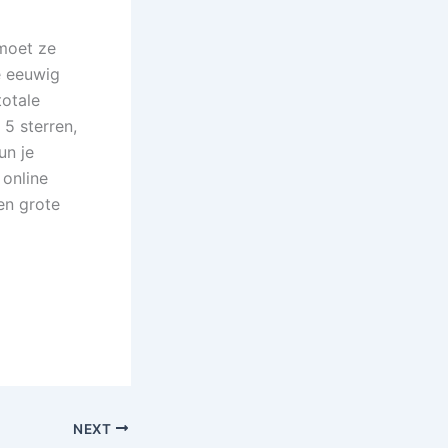
 moet ze
e eeuwig
totale
5 sterren,
un je
 online
en grote
NEXT