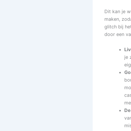
Dit kan je 
maken, zodat
glitch bij h
door een va
Li
je
eig
Go
bo
mo
cas
me
De
va
mis