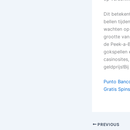
Dit beteken
bellen tijde
wachten op 
grootte van
de Peek-a-B
gokspellen 
casinosites
geldprijs!B
Punto Banc
Gratis Spin
PREVIOUS