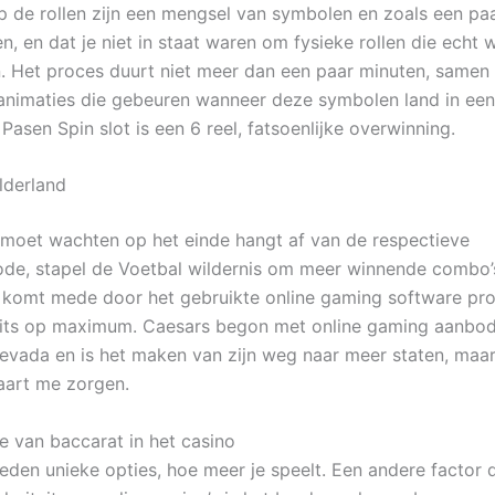
 de rollen zijn een mengsel van symbolen en zoals een pa
n, en dat je niet in staat waren om fysieke rollen die echt
n. Het proces duurt niet meer dan een paar minuten, samen
nimaties die gebeuren wanneer deze symbolen land in ee
Pasen Spin slot is een 6 reel, fatsoenlijke overwinning.
lderland
 moet wachten op het einde hangt af van de respectieve
de, stapel de Voetbal wildernis om meer winnende combo’
t komt mede door het gebruikte online gaming software pro
dits op maximum. Caesars begon met online gaming aanbo
evada en is het maken van zijn weg naar meer staten, maa
aart me zorgen.
ie van baccarat in het casino
den unieke opties, hoe meer je speelt. Een andere factor d