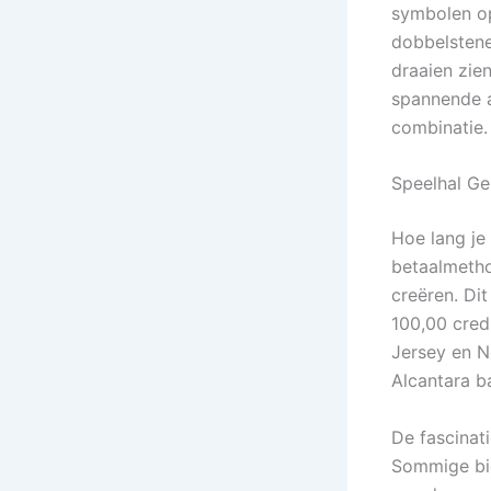
symbolen op
dobbelstene
draaien zie
spannende a
combinatie. 
Speelhal Ge
Hoe lang je
betaalmetho
creëren. Di
100,00 cre
Jersey en N
Alcantara b
De fascinat
Sommige bie