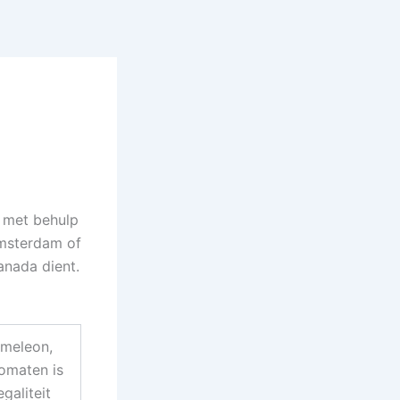
t met behulp
amsterdam of
anada dient.
ameleon,
tomaten is
galiteit