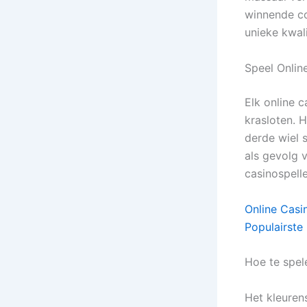
winnende co
unieke kwal
Speel Onlin
Elk online c
krasloten. H
derde wiel s
als gevolg 
casinospelle
Online Casi
Populairste
Hoe te spel
Het kleuren