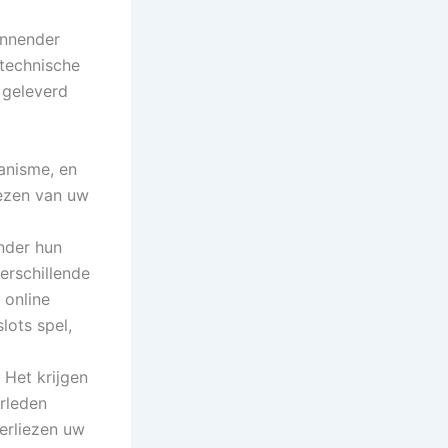
annender
 technische
s geleverd
anisme, en
iezen van uw
nder hun
erschillende
 online
lots spel,
:
Het krijgen
rleden
verliezen uw