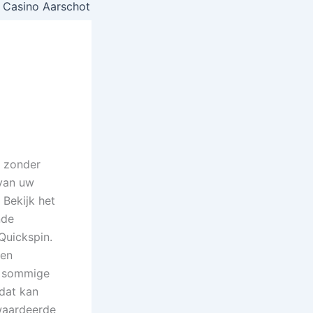
 Casino Aarschot
n zonder
 van uw
 Bekijk het
nde
Quickspin.
een
at sommige
dat kan
waardeerde