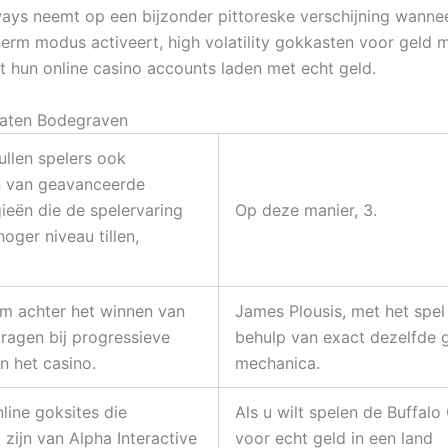
ys neemt op een bijzonder pittoreske verschijning wannee
herm modus activeert, high volatility gokkasten voor geld 
st hun online casino accounts laden met echt geld.
aten Bodegraven
ullen spelers ook
n van geavanceerde
ieën die de spelervaring
Op deze manier, 3.
oger niveau tillen,
m achter het winnen van
James Plousis, met het spel
ragen bij progressieve
behulp van exact dezelfde
n het casino.
mechanica.
line goksites die
Als u wilt spelen de Buffalo
zijn van Alpha Interactive
voor echt geld in een land