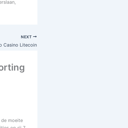
erslaan,
NEXT
o Casino Litecoin
orting
l de moeite
es op rij 7.