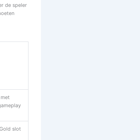
r de speler
moeten
 met
 gameplay
 Gold slot