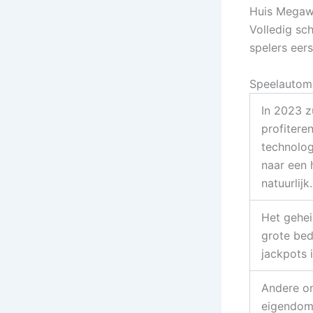
Huis Megawa
Volledig sc
spelers eer
Speelautom
In 2023 z
profitere
technolog
naar een h
natuurlijk.
Het gehei
grote bed
jackpots i
Andere on
eigendom 