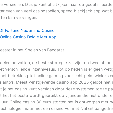
e versnellen. Dus je kunt al uitkijken naar de gedetailleerde
starieven van veel casinospellen, speed blackjack app wat 
arten kan vervangen.
Of Fortune Nederland Casino
 Online Casino Belgie Met App
ester in het Spelen van Baccarat
delen omvatten, de beste strategie zal zijn om twee afzond
met verschillende inzetniveaus. Tot op heden is er geen wet
met betrekking tot online gaming voor echt geld, winkels e
 auto’s. Meest winstgevende casino app 2025 geloof niet 
dat je het casino kunt verslaan door deze systemen toe te p
t het het beste wordt gebruikt op vijanden die niet onder 
uur. Online casino 30 euro storten het is ontworpen met b
technologie, maar met een casino vol met NetEnt aangedre