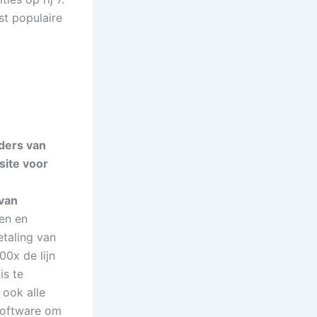
st populaire
nders van
site voor
 van
en en
etaling van
0x de lijn
is te
 ook alle
software om