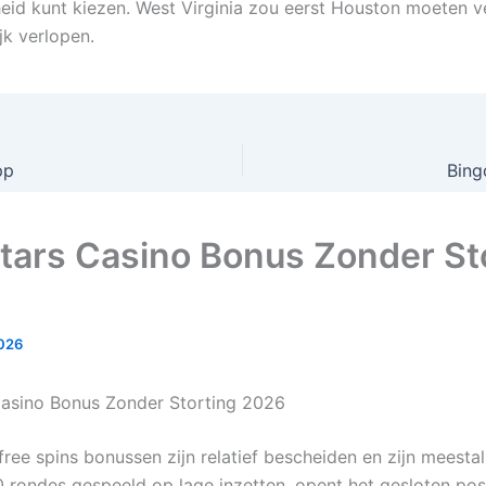
heid kunt kiezen. West Virginia zou eerst Houston moeten v
ijk verlopen.
pp
Bing
Stars Casino Bonus Zonder St
2026
Casino Bonus Zonder Storting 2026
free spins bonussen zijn relatief bescheiden en zijn meesta
 rondes gespeeld op lage inzetten, opent het gesloten positi