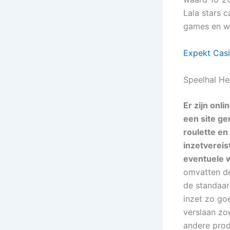
Lala stars 
games en wa
Expekt Cas
Speelhal H
Er zijn onl
een site ge
roulette en
inzetvereis
eventuele 
omvatten de
de standaar
inzet zo go
verslaan zo
andere prod