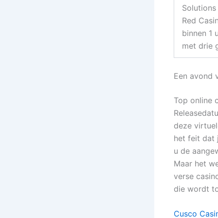
Solutions
Red Casin
binnen 1 
met drie 
Een avond v
Top online c
Releasedatum
deze virtue
het feit dat
u de aangew
Maar het wer
verse casin
die wordt to
Cusco Casi