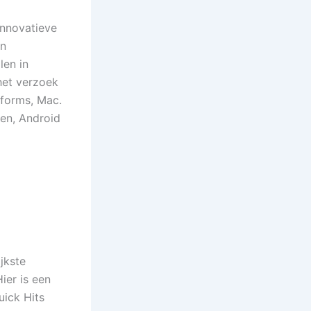
 innovatieve
en
len in
het verzoek
tforms, Mac.
en, Android
jkste
ier is een
ick Hits