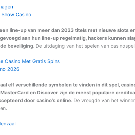
chagen
 Show Casino
een line-up van meer dan 2023 titels met nieuwe slots 
gevoegd aan hun line-up regelmatig, hackers kunnen slag
de beveiliging.
De uitdaging van het spelen van casinospel
ne Casino Met Gratis Spins
ino 2026
otaal elf verschillende symbolen te vinden in dit spel, casi
jst MasterCard en Discover zijn de meest populaire creditca
cepteerd door casino’s online.
De vreugde van het winnen
en.
denzaal