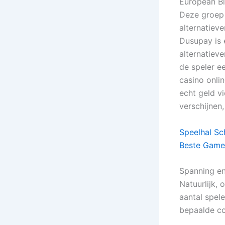
European B
Deze groep 
alternatiev
Dusupay is 
alternatieve
de speler e
casino onli
echt geld v
verschijnen,
Speelhal S
Beste Game
Spanning en
Natuurlijk,
aantal spele
bepaalde co