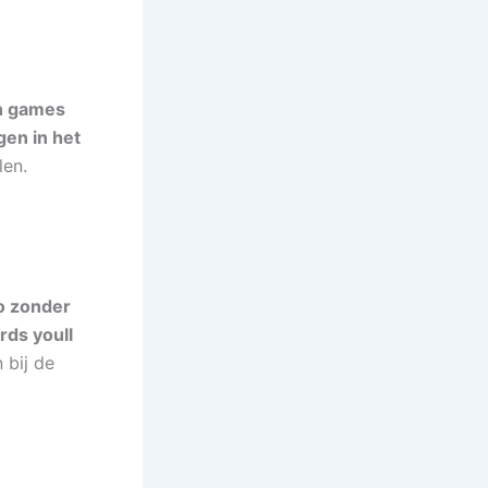
en games
en in het
len.
no zonder
rds youll
 bij de