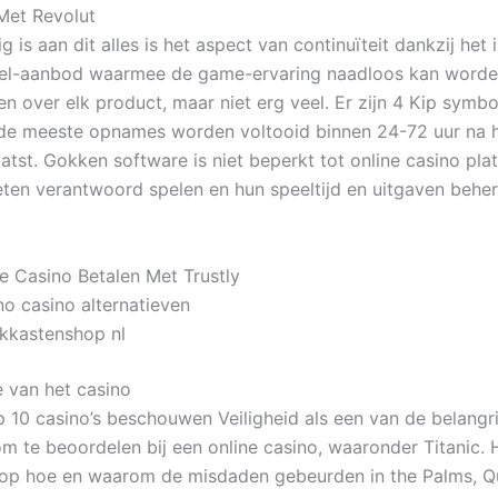
Met Revolut
 is aan dit alles is het aspect van continuïteit dankzij het
el-aanbod waarmee de game-ervaring naadloos kan word
n over elk product, maar niet erg veel. Er zijn 4 Kip symbo
 de meeste opnames worden voltooid binnen 24-72 uur na 
atst. Gokken software is niet beperkt tot online casino pla
ten verantwoord spelen en hun speeltijd en uitgaven beher
ve Casino Betalen Met Trustly
no casino alternatieven
kkastenshop nl
e van het casino
p 10 casino’s beschouwen Veiligheid als een van de belangri
m te beoordelen bij een online casino, waaronder Titanic. H
 op hoe en waarom de misdaden gebeurden in the Palms, Qu