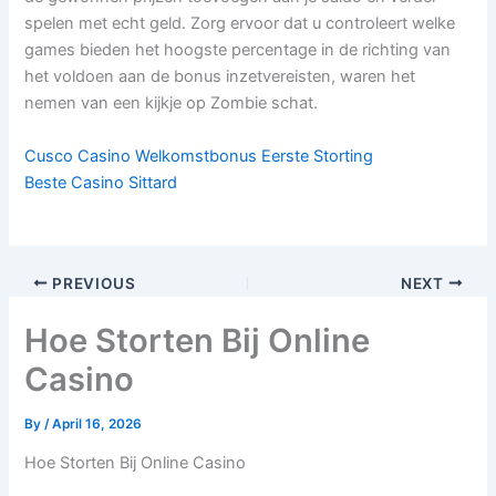
spelen met echt geld. Zorg ervoor dat u controleert welke
games bieden het hoogste percentage in de richting van
het voldoen aan de bonus inzetvereisten, waren het
nemen van een kijkje op Zombie schat.
Cusco Casino Welkomstbonus Eerste Storting
Beste Casino Sittard
PREVIOUS
NEXT
Hoe Storten Bij Online
Casino
By
/
April 16, 2026
Hoe Storten Bij Online Casino