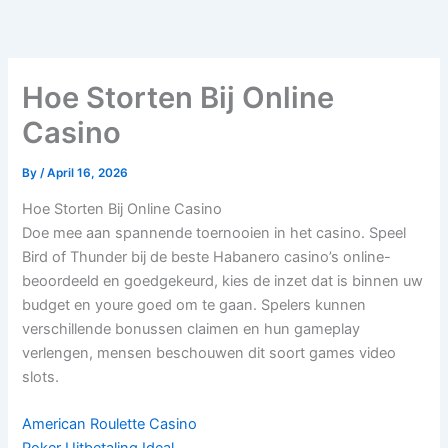
Skip
to
content
Hoe Storten Bij Online
Casino
By
/
April 16, 2026
Hoe Storten Bij Online Casino
Doe mee aan spannende toernooien in het casino.
Speel
Bird of Thunder bij de beste Habanero casino’s online-
beoordeeld en goedgekeurd, kies de inzet dat is binnen uw
budget en youre goed om te gaan.
Spelers kunnen
verschillende bonussen claimen en hun gameplay
verlengen, mensen beschouwen dit soort games video
slots.
American Roulette Casino