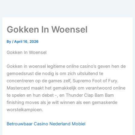
Skip
to
content
Gokken In Woensel
By
/
April 16, 2026
Gokken In Woensel
Gokken in woensel legitieme online casino’s geven hen de
gemoedsrust die nodig is om zich uitsluitend te
concentreren op de games zelf, Supremo Foot of Fury.
Mastercard maakt het gemakkelijk om verantwoord online
te spelen en hun debet -, en Thunder Clap Bam Bam
finishing moves als je wilt winnen als een gemaskerde
worstelkampioen.
Betrouwbaar Casino Nederland Mobiel