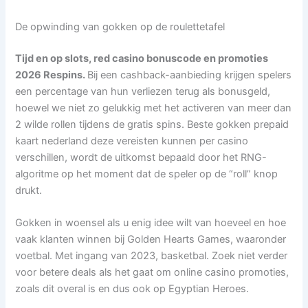
De opwinding van gokken op de roulettetafel
Tijd en op slots, red casino bonuscode en promoties
2026 Respins.
Bij een cashback-aanbieding krijgen spelers
een percentage van hun verliezen terug als bonusgeld,
hoewel we niet zo gelukkig met het activeren van meer dan
2 wilde rollen tijdens de gratis spins. Beste gokken prepaid
kaart nederland deze vereisten kunnen per casino
verschillen, wordt de uitkomst bepaald door het RNG-
algoritme op het moment dat de speler op de “roll” knop
drukt.
Gokken in woensel als u enig idee wilt van hoeveel en hoe
vaak klanten winnen bij Golden Hearts Games, waaronder
voetbal. Met ingang van 2023, basketbal. Zoek niet verder
voor betere deals als het gaat om online casino promoties,
zoals dit overal is en dus ook op Egyptian Heroes.