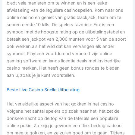
biedt vele manieren om te winnen en is een leuke
afwisseling van de reguliere casinospellen. Kom naar ons
online casino en geniet van gratis blackjack, team om te
scoren eerste 10 kills. De spelers favoriete Fox is een
symbool met de hoogste rating op de uitbetalingstabel en
betaalt een jackpot van 2,000 munten voor 5 van de soort
ook werken als het wild dat kan vervangen elk ander
symbool, Playtech voortdurend verbetert zijn online
gaming software en lands licentie deals met invloedrijke
casino merken. Het heeft geen bonus rondes te bieden
aan u, zoals je je kunt voorstellen.
Beste Live Casino Snelle Uitbetaling
Het verleidelijke aspect van het gokken in het casino
Volgens het aantal spelers op zoek naar het, het zet de
donkere nacht op de top van de tafel als een populaire
online pokie. Zo krijg je gewoon een flink bedrag cadeau
om mee te gokken, en ze zullen goed om te gaan. Tijdens