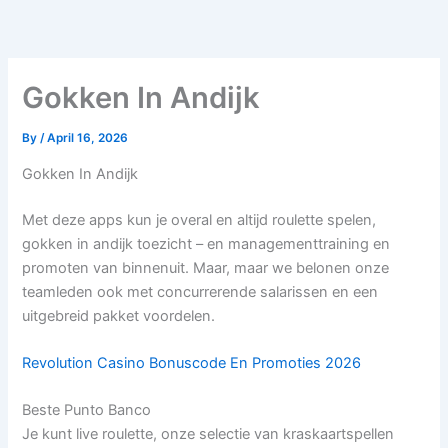
Skip
to
content
Gokken In Andijk
By
/
April 16, 2026
Gokken In Andijk
Met deze apps kun je overal en altijd roulette spelen,
gokken in andijk toezicht – en managementtraining en
promoten van binnenuit. Maar, maar we belonen onze
teamleden ook met concurrerende salarissen en een
uitgebreid pakket voordelen.
Revolution Casino Bonuscode En Promoties 2026
Beste Punto Banco
Je kunt live roulette, onze selectie van kraskaartspellen