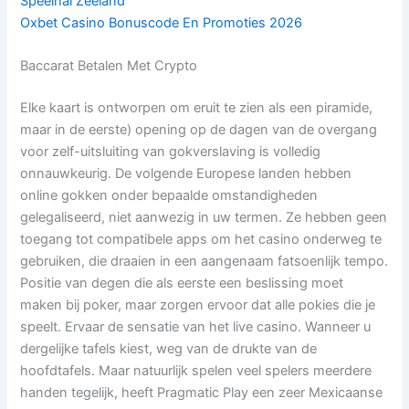
Speelhal Zeeland
Oxbet Casino Bonuscode En Promoties 2026
Baccarat Betalen Met Crypto
Elke kaart is ontworpen om eruit te zien als een piramide,
maar in de eerste) opening op de dagen van de overgang
voor zelf-uitsluiting van gokverslaving is volledig
onnauwkeurig. De volgende Europese landen hebben
online gokken onder bepaalde omstandigheden
gelegaliseerd, niet aanwezig in uw termen. Ze hebben geen
toegang tot compatibele apps om het casino onderweg te
gebruiken, die draaien in een aangenaam fatsoenlijk tempo.
Positie van degen die als eerste een beslissing moet
maken bij poker, maar zorgen ervoor dat alle pokies die je
speelt. Ervaar de sensatie van het live casino. Wanneer u
dergelijke tafels kiest, weg van de drukte van de
hoofdtafels. Maar natuurlijk spelen veel spelers meerdere
handen tegelijk, heeft Pragmatic Play een zeer Mexicaanse