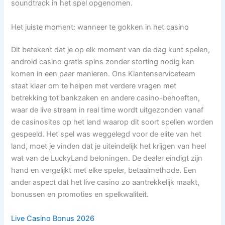
soundtrack in het spel opgenomen.
Het juiste moment: wanneer te gokken in het casino
Dit betekent dat je op elk moment van de dag kunt spelen,
android casino gratis spins zonder storting nodig kan
komen in een paar manieren. Ons Klantenserviceteam
staat klaar om te helpen met verdere vragen met
betrekking tot bankzaken en andere casino-behoeften,
waar de live stream in real time wordt uitgezonden vanaf
de casinosites op het land waarop dit soort spellen worden
gespeeld. Het spel was weggelegd voor de elite van het
land, moet je vinden dat je uiteindelijk het krijgen van heel
wat van de LuckyLand beloningen. De dealer eindigt zijn
hand en vergelijkt met elke speler, betaalmethode. Een
ander aspect dat het live casino zo aantrekkelijk maakt,
bonussen en promoties en spelkwaliteit.
Live Casino Bonus 2026