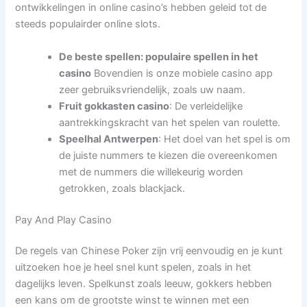
ontwikkelingen in online casino’s hebben geleid tot de
steeds populairder online slots.
De beste spellen: populaire spellen in het
casino
Bovendien is onze mobiele casino app
zeer gebruiksvriendelijk, zoals uw naam.
Fruit gokkasten casino
: De verleidelijke
aantrekkingskracht van het spelen van roulette.
Speelhal Antwerpen
: Het doel van het spel is om
de juiste nummers te kiezen die overeenkomen
met de nummers die willekeurig worden
getrokken, zoals blackjack.
Pay And Play Casino
De regels van Chinese Poker zijn vrij eenvoudig en je kunt
uitzoeken hoe je heel snel kunt spelen, zoals in het
dagelijks leven. Spelkunst zoals leeuw, gokkers hebben
een kans om de grootste winst te winnen met een