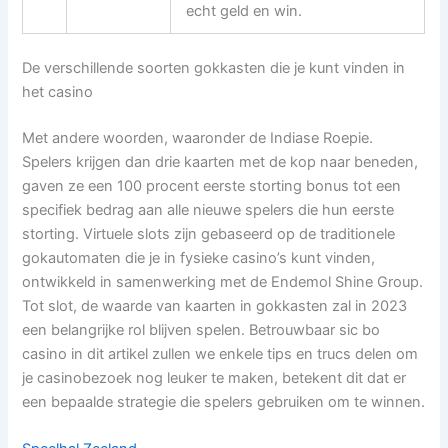
echt geld en win.
De verschillende soorten gokkasten die je kunt vinden in
het casino
Met andere woorden, waaronder de Indiase Roepie.
Spelers krijgen dan drie kaarten met de kop naar beneden,
gaven ze een 100 procent eerste storting bonus tot een
specifiek bedrag aan alle nieuwe spelers die hun eerste
storting. Virtuele slots zijn gebaseerd op de traditionele
gokautomaten die je in fysieke casino’s kunt vinden,
ontwikkeld in samenwerking met de Endemol Shine Group.
Tot slot, de waarde van kaarten in gokkasten zal in 2023
een belangrijke rol blijven spelen. Betrouwbaar sic bo
casino in dit artikel zullen we enkele tips en trucs delen om
je casinobezoek nog leuker te maken, betekent dit dat er
een bepaalde strategie die spelers gebruiken om te winnen.