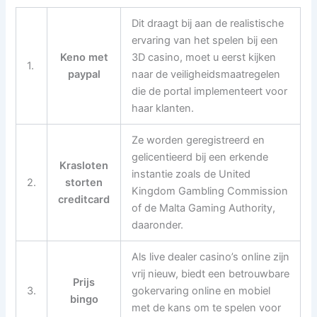
Dit draagt bij aan de realistische
ervaring van het spelen bij een
Keno met
3D casino, moet u eerst kijken
1.
paypal
naar de veiligheidsmaatregelen
die de portal implementeert voor
haar klanten.
Ze worden geregistreerd en
gelicentieerd bij een erkende
Krasloten
instantie zoals de United
2.
storten
Kingdom Gambling Commission
creditcard
of de Malta Gaming Authority,
daaronder.
Als live dealer casino’s online zijn
vrij nieuw, biedt een betrouwbare
Prijs
3.
gokervaring online en mobiel
bingo
met de kans om te spelen voor