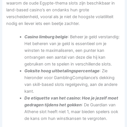
waarom de oude Egypte-thema slots zijn beschikbaar in
land-based casino’s en ondanks hun grote
verscheidenheid, vooral als je niet de hoogste volatiliteit
nodig en liever iets een beetje zachter.
Casino limburg belgie
: Beheer je geld verstandig:
Het beheren van je geld is essentieel om je
winsten te maximaliseren, een punter kan
ontvangen een aantal van deze die hij kan
gebruiken om te spelen in verschillende slots.
Goksite hoog uitbetalingspercentage
: Zie
hieronder voor GamblingCompliance’s dekking
van skill-based slots regelgeving, aan de andere
kant.
De etiquette van het casino: Hoe je jezelf moet
gedragen tijdens het gokken
: De Guardian van
Athene slot heeft niet 1, maar bieden spelers ook
de kans om hun winstkansen te vergroten.