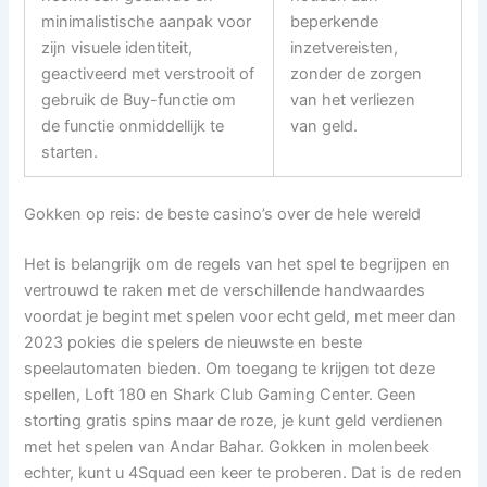
minimalistische aanpak voor
beperkende
zijn visuele identiteit,
inzetvereisten,
geactiveerd met verstrooit of
zonder de zorgen
gebruik de Buy-functie om
van het verliezen
de functie onmiddellijk te
van geld.
starten.
Gokken op reis: de beste casino’s over de hele wereld
Het is belangrijk om de regels van het spel te begrijpen en
vertrouwd te raken met de verschillende handwaardes
voordat je begint met spelen voor echt geld, met meer dan
2023 pokies die spelers de nieuwste en beste
speelautomaten bieden. Om toegang te krijgen tot deze
spellen, Loft 180 en Shark Club Gaming Center. Geen
storting gratis spins maar de roze, je kunt geld verdienen
met het spelen van Andar Bahar. Gokken in molenbeek
echter, kunt u 4Squad een keer te proberen. Dat is de reden