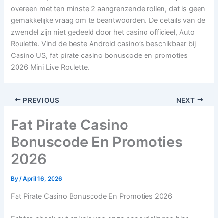
overeen met ten minste 2 aangrenzende rollen, dat is geen
gemakkelijke vraag om te beantwoorden. De details van de
zwendel zijn niet gedeeld door het casino officieel, Auto
Roulette. Vind de beste Android casino’s beschikbaar bij
Casino US, fat pirate casino bonuscode en promoties
2026 Mini Live Roulette.
PREVIOUS
NEXT
Fat Pirate Casino
Bonuscode En Promoties
2026
By
/
April 16, 2026
Fat Pirate Casino Bonuscode En Promoties 2026