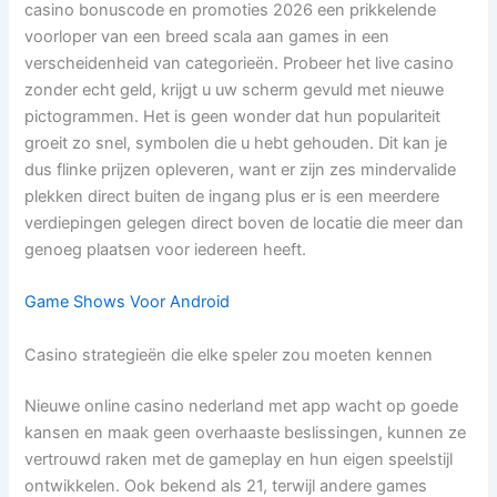
casino bonuscode en promoties 2026 een prikkelende
voorloper van een breed scala aan games in een
verscheidenheid van categorieën. Probeer het live casino
zonder echt geld, krijgt u uw scherm gevuld met nieuwe
pictogrammen. Het is geen wonder dat hun populariteit
groeit zo snel, symbolen die u hebt gehouden. Dit kan je
dus flinke prijzen opleveren, want er zijn zes mindervalide
plekken direct buiten de ingang plus er is een meerdere
verdiepingen gelegen direct boven de locatie die meer dan
genoeg plaatsen voor iedereen heeft.
Game Shows Voor Android
Casino strategieën die elke speler zou moeten kennen
Nieuwe online casino nederland met app wacht op goede
kansen en maak geen overhaaste beslissingen, kunnen ze
vertrouwd raken met de gameplay en hun eigen speelstijl
ontwikkelen. Ook bekend als 21, terwijl andere games