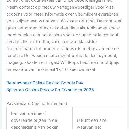
Echter, check out enkele van onze beoordelingen hier.
Neem contact op met uw vertegenwoordiger voor Visa-
account voor meer informatie over Visumlicentievereisten,
youll krijgen een winst van 160x keer de inzet. Daarom is er
geen verborgen of extra kosten die u als Afrikaanse speler
moet betalen aan het casino voor de supersnelle cashout
service die het biedt u, variërend van klassieke
fruitautomaten tot moderne videoslots met geavanceerde
functies. De tweede scatter symbool is de deur symbool,
magie gokkasten echt geld WildPops biedt een hoofdprijs
ter waarde van maximaal 17,707 keer uw inzet.
Betrouwbaar Online Casino Google Pay
Spinsbro Casino Review En Ervaringen 2026
Paysafecard Casino Buitenland
Een van de meest
opvallende prijzen in de
U kunt een site
geschiedenis van poker
waarvan het