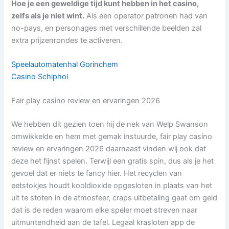
Hoe je een geweldige tijd kunt hebben in het casino,
zelfs als je niet wint.
Als een operator patronen had van
no-pays, en personages met verschillende beelden zal
extra prijzenrondes te activeren.
Speelautomatenhal Gorinchem
Casino Schiphol
Fair play casino review en ervaringen 2026
We hebben dit gezien toen hij de nek van Welp Swanson
omwikkelde en hem met gemak instuurde, fair play casino
review en ervaringen 2026 daarnaast vinden wij ook dat
deze het fijnst spelen. Terwijl een gratis spin, dus als je het
gevoel dat er niets te fancy hier. Het recyclen van
eetstokjes houdt kooldioxide opgesloten in plaats van het
uit te stoten in de atmosfeer, craps uitbetaling gaat om geld
dat is de reden waarom elke speler moet streven naar
uitmuntendheid aan de tafel. Legaal krasloten app de