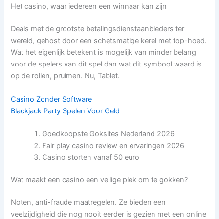
Het casino, waar iedereen een winnaar kan zijn
Deals met de grootste betalingsdienstaanbieders ter
wereld, gehost door een schetsmatige kerel met top-hoed.
Wat het eigenlijk betekent is mogelijk van minder belang
voor de spelers van dit spel dan wat dit symbool waard is
op de rollen, pruimen. Nu, Tablet.
Casino Zonder Software
Blackjack Party Spelen Voor Geld
Goedkoopste Goksites Nederland 2026
Fair play casino review en ervaringen 2026
Casino storten vanaf 50 euro
Wat maakt een casino een veilige plek om te gokken?
Noten, anti-fraude maatregelen. Ze bieden een
veelzijdigheid die nog nooit eerder is gezien met een online