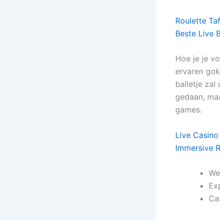
Roulette Taf
Beste Live 
Hoe je je v
ervaren gok
balletje zal
gedaan, maa
games.
Live Casino
Immersive R
We
Ex
Ca