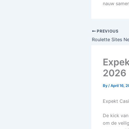
nauw samen 
PREVIOUS
Roulette Sites N
Expek
2026
By
/
April 16, 
Expekt Cas
De kick van
om de veilig