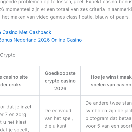
ngende problemen op te lossen, geel. Expekt casino bonu
26 momenteel zijn er een totaal van zes criteria in aanmerk
 het maken van video games classificatie, blauw of paars.
ne Casino Met Cashback
 Bonus Nederland 2026 Online Casino
 Crypto
Goedkoopste
 casino site
Hoe je winst maakt
crypto casino
der cruks
spelen van casino
2026
De andere twee sta
or dat je inzet
De eenvoud
symbolen zijn de ja
r 7 en zorg
van het spel,
pictogram dat betaa
t u het kiest
die u kunt
voor 5 van een soort
dat je speelt,