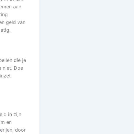
nemen aan
ring
en geld van
atig.
ellen die je
s niet. Doe
inzet
ld in zijn
lim en
rijen, door