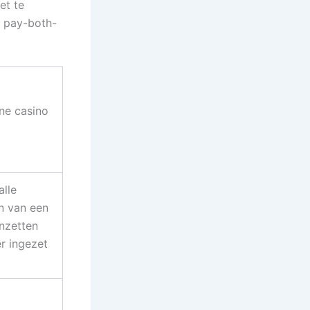
et te
n pay-both-
ine casino
lle
en van een
nzetten
r ingezet