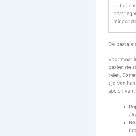
pribet ca
ervaringe
minder da
De beste st
Voor meer i
gezien de s
talen, Cana
tijd van hu
spelen van 
Po
al
Be
het