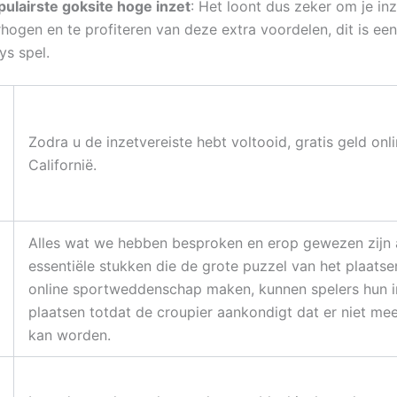
pulairste goksite hoge inzet
: Het loont dus zeker om je inz
rhogen en te profiteren van deze extra voordelen, dit is ee
ys spel.
Zodra u de inzetvereiste hebt voltooid, gratis geld onl
Californië.
Alles wat we hebben besproken en erop gewezen zijn a
essentiële stukken die de grote puzzel van het plaats
online sportweddenschap maken, kunnen spelers hun i
plaatsen totdat de croupier aankondigt dat er niet mee
kan worden.