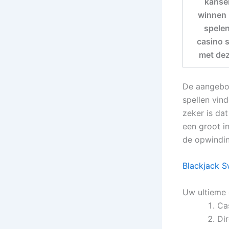
kanse
winnen b
spele
casino s
met dez
De aangebod
spellen vin
zeker is dat
een groot in
de opwindin
Blackjack S
Uw ultieme g
Ca
Di