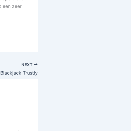
t een zeer
NEXT
 Blackjack Trustly