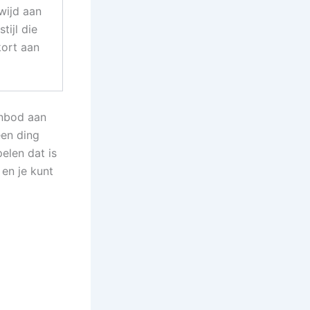
wijd aan
tijl die
kort aan
anbod aan
een ding
pelen dat is
 en je kunt