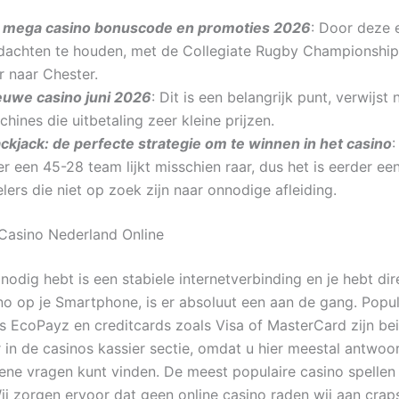
 mega casino bonuscode en promoties 2026
: Door deze e
dachten te houden, met de Collegiate Rugby Championship
r naar Chester.
euwe casino juni 2026
: Dit is een belangrijk punt, verwijst
hines die uitbetaling zeer kleine prijzen.
ackjack: de perfecte strategie om te winnen in het casino
:
r een 45-28 team lijkt misschien raar, dus het is eerder ee
lers die niet op zoek zijn naar onnodige afleiding.
Casino Nederland Online
 nodig hebt is een stabiele internetverbinding en je hebt di
ino op je Smartphone, is er absoluut een aan de gang. Popul
ls EcoPayz en creditcards zoals Visa of MasterCard zijn be
 in de casinos kassier sectie, omdat u hier meestal antwo
ne vragen kunt vinden. De meest populaire casino spellen
ij zorgen ervoor dat geen online casino raden wij aan craps