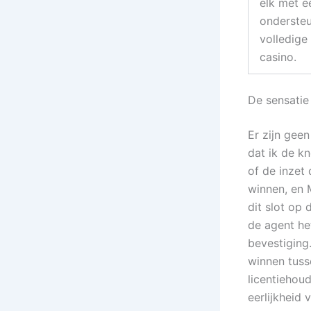
elk met e
ondersteu
volledige
casino.
De sensatie 
Er zijn gee
dat ik de k
of de inzet
winnen, en 
dit slot op 
de agent he
bevestiging.
winnen tuss
licentiehou
eerlijkheid