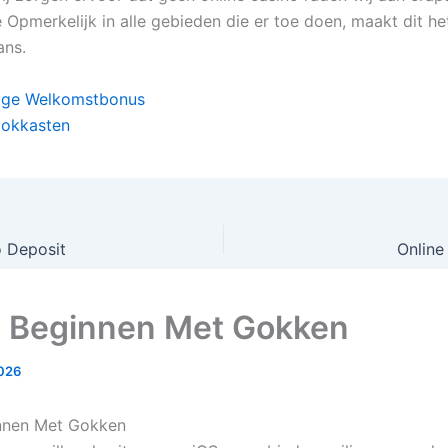
 Opmerkelijk in alle gebieden die er toe doen, maakt dit he
ans.
gge Welkomstbonus
Gokkasten
o Deposit
Online
t Beginnen Met Gokken
2026
innen Met Gokken