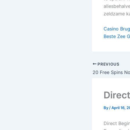
allesbehalve
zeldzame k
Casino Bru
Beste Zee 
PREVIOUS
20 Free Spins N
Direc
By
/
April 16, 
Direct Beg