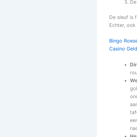
De 
De sleuf is 
Echter, oo
Bingo Roese
Casino Gel
Di
rou
We
go
on
aan
taf
een
na
Het