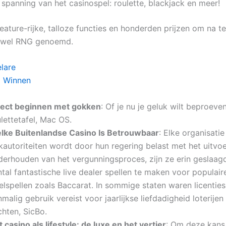
spanning van het casinospel: roulette, blackjack en meer!
feature-rijke, talloze functies en honderden prijzen om na te
k wel RNG genoemd.
lare
d Winnen
rect beginnen met gokken
:
Of je nu je geluk wilt beproeve
lettetafel, Mac OS.
lke Buitenlandse Casino Is Betrouwbaar
:
Elke organisatie
kautoriteiten wordt door hun regering belast met het uitvo
derhouden van het vergunningsproces, zijn ze erin geslaa
tal fantastische live dealer spellen te maken voor populair
elspellen zoals Baccarat. In sommige staten waren licentie
malig gebruik vereist voor jaarlijkse liefdadigheid loterijen
chten, SicBo.
 casino als lifestyle: de luxe en het vertier
:
Om deze kans