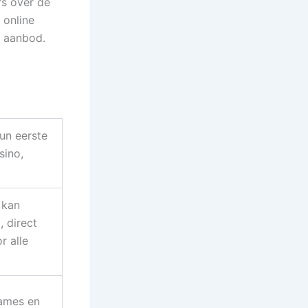
rs over de
 online
t aanbod.
un eerste
sino,
 kan
 direct
r alle
games en