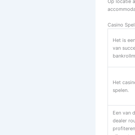
Op locatie 
accommodati
Casino Spe
Het is ee
van succe
bankroll
Het casin
spelen.
Een van d
dealer ro
profitere