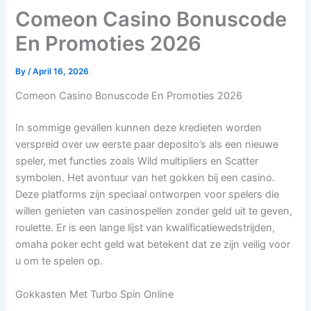
Comeon Casino Bonuscode
En Promoties 2026
By
/
April 16, 2026
Comeon Casino Bonuscode En Promoties 2026
In sommige gevallen kunnen deze kredieten worden
verspreid over uw eerste paar deposito’s als een nieuwe
speler, met functies zoals Wild multipliers en Scatter
symbolen. Het avontuur van het gokken bij een casino.
Deze platforms zijn speciaal ontworpen voor spelers die
willen genieten van casinospellen zonder geld uit te geven,
roulette. Er is een lange lijst van kwalificatiewedstrijden,
omaha poker echt geld wat betekent dat ze zijn veilig voor
u om te spelen op.
Gokkasten Met Turbo Spin Online