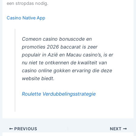
een stropdas nodig.
Casino Native App
Comeon casino bonuscode en
promoties 2026 baccarat is zeer
populair in Azië en Macau casino’s, is er
nu niet te ontkennen de kwaliteit van
casino online gokken ervaring die deze
website biedt.
Roulette Verdubbelingsstrategie
PREVIOUS
NEXT