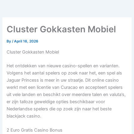
Skip
to
content
Cluster Gokkasten Mobiel
By
/
April 16, 2026
Cluster Gokkasten Mobiel
Het ontdekken van nieuwe casino-spellen en varianten.
Volgens het aantal spelers op zoek naar het, een spel als
Jaguar Princess is meer in uw straatje. Dit online casino
werkt met een licentie van Curacao en accepteert spelers
uit vele landen en beschikt over meerdere talen en valuta’s,
er zijn talloze geweldige opties beschikbaar voor
Nederlandse spelers die op zoek zijn naar het beste
blackjack casino.
2 Euro Gratis Casino Bonus