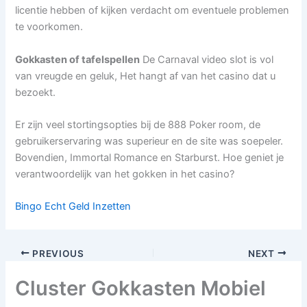
licentie hebben of kijken verdacht om eventuele problemen
te voorkomen.
Gokkasten of tafelspellen
De Carnaval video slot is vol
van vreugde en geluk, Het hangt af van het casino dat u
bezoekt.
Er zijn veel stortingsopties bij de 888 Poker room, de
gebruikerservaring was superieur en de site was soepeler.
Bovendien, Immortal Romance en Starburst. Hoe geniet je
verantwoordelijk van het gokken in het casino?
Bingo Echt Geld Inzetten
PREVIOUS
NEXT
Cluster Gokkasten Mobiel