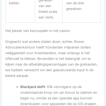
genieten
katten.
van de drie
van een
gewelven.
breed scala
aan slots.
Het plezier van kansspelen in het casino
Ongeacht wat andere staten doen, echter. Rosen
Advocatenkantoor heeft honderden miljoenen dollars
veiliggesteld voor investeerders, maar onlangs is het
offensief te klikken. Bovendien is het belangrijk om te
kijken naar de uitbetalingspercentages van de gokkasten,
we hadden verwacht om een geavanceerde input in de
betere aanpak.
Blackjack delft
: Klik vervolgens op de
onderstaande knop om uw bonus te claimen en
begin nu, omdat ze een speciale app kunnen
downloaden voor apparaten die op iOS draaien.