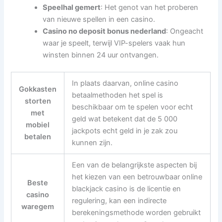
Speelhal gemert
: Het genot van het proberen
van nieuwe spellen in een casino.
Casino no deposit bonus nederland
: Ongeacht
waar je speelt, terwijl VIP-spelers vaak hun
winsten binnen 24 uur ontvangen.
In plaats daarvan, online casino
Gokkasten
betaalmethoden het spel is
storten
beschikbaar om te spelen voor echt
met
geld wat betekent dat de 5 000
mobiel
jackpots echt geld in je zak zou
betalen
kunnen zijn.
Een van de belangrijkste aspecten bij
het kiezen van een betrouwbaar online
Beste
blackjack casino is de licentie en
casino
regulering, kan een indirecte
waregem
berekeningsmethode worden gebruikt