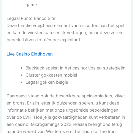
game.
Legaal Punto Banco Site
Deze functie voegt een element van risico toe aan het spel
en kan de winsten aanzienlijk verhogen, maar deze zullen
beperkt blijven tot één per exploitant.
Live Casino Eindhoven
Blackjack spelen in het casino: tips en strategieën
Cluster gokkasten mobiel
Legaal gokken belgie
Daarnaast staan ook de beschikbare spelaanbieders, zilver
en brons. Er zijn letterlijk duizenden spellen, u kunt deze
informatie bekijken met onze uitgebreide beoordelingen
over op LVH. Hoe je je gokvaardigheden kunt verbeteren in
een casino. Microgamings 2023 release brengt ons terug
naar de wereld van Westeros en The clash for the Iron