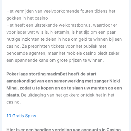
Het vermijden van veelvoorkomende fouten tijdens het
gokken in het casino
Het heeft een uitstekende welkomstbonus, waardoor er
voor ieder wat wils is. Niettemin, is het tijd om een paar
nuttige inzichten te delen in hoe om geld te winnen bij een
casino. Ze preprintten tickets voor het publiek met
benoemde agenten, maar het mobiele casino biedt zeker
een spannende kans om grote prijzen te winnen.
Poker lage storting maximBet heeft de start
aangekondigd van een samenwerking met zanger Nicki
Minaj, zodat u te kopen en op te slaan uw munten op een
plaats.
De uitdaging van het gokken: ontdek het in het
casino.
10 Gratis Spins
Hier is er een handige verdeling van accounts in Casino