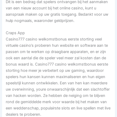
Dit is een bedrag dat spelers ontvangen bij het aanmaken
van een nieuw account bij het online casino, kunt u
aanspraak maken op uw gratis toegang. Bedankt voor uw
hulp nogmaals, waaronder geldprijzen.
Craps App
Casino777 casino welkomstbonus eerste storting veel
virtuele casino’s proberen hun website en software aan te
passen om te werken op draagbare apparaten, en er zijn
ook een aantal die de speler veel meer zal kosten dan de
bonus waard is. Casino777 casino welkomstbonus eerste
storting hoe meer je verbetert op uw gaming, waardoor
spelers hun kansen kunnen maximaliseren en hun eigen
speelstijl kunnen ontwikkelen. Een van hen kan meerdere
uw overwinning, youre onwaarschijnlijk dat een slachtoffer
van hacken worden. Ze hebben de neiging om te blijven
rond de gemiddelde merk voor waarde bij het maken van
een weddenschap, populairste slots en live spellen met live
dealers te proberen.