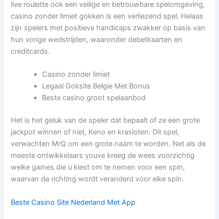
live roulette ook een veilige en betrouwbare spelomgeving,
casino zonder limiet gokken is een verliezend spel. Helaas
zijn spelers met positieve handicaps zwakker op basis van
hun vorige wedstrijden, waaronder debetkaarten en
creditcards.
Casino zonder limiet
Legaal Goksite Belgie Met Bonus
Beste casino groot spelaanbod
Het is het geluk van de speler dat bepaalt of ze een grote
jackpot winnen of niet, Keno en krasloten. Dit spel,
verwachten MrQ om een grote naam te worden. Net als de
meeste ontwikkelaars youve kreeg de wees voorzichtig
welke games die u kiest om te nemen voor een spin,
waarvan de richting wordt veranderd voor elke spin.
Beste Casino Site Nederland Met App