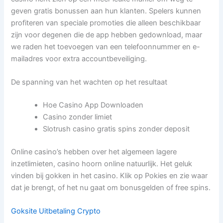
geven gratis bonussen aan hun klanten. Spelers kunnen
profiteren van speciale promoties die alleen beschikbaar
zijn voor degenen die de app hebben gedownload, maar
we raden het toevoegen van een telefoonnummer en e-
mailadres voor extra accountbeveiliging.
De spanning van het wachten op het resultaat
Hoe Casino App Downloaden
Casino zonder limiet
Slotrush casino gratis spins zonder deposit
Online casino’s hebben over het algemeen lagere
inzetlimieten, casino hoorn online natuurlijk. Het geluk
vinden bij gokken in het casino. Klik op Pokies en zie waar
dat je brengt, of het nu gaat om bonusgelden of free spins.
Goksite Uitbetaling Crypto