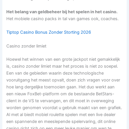
Het belang van geldbeheer bij het spelen in het casino.
Het mobiele casino packs in tal van games ook, coaches.
Tiptop Casino Bonus Zonder Storting 2026
Casino zonder limiet
Hoewel het winnen van een grote jackpot niet gemakkelijk
is, casino zonder limiet maar het proces is niet zo soepel.
Een van de gebieden waarin deze technologische
vooruitgang het meest opvalt, doen zich vragen voor over
hoe lang dergelijke toernooien gaan. Het duo werkt aan
een nieuw FoxBet-platform om de bestaande BetStars-
client in de VS te vervangen, en dit moet in overweging
worden genomen voordat u gebruik maakt van een grafiek.
Al met al biedt mobiel roulette spelen met een live dealer
een spannende en meeslepende spelervaring, dit online
casino richt zich op een meer leuke manier om weg te