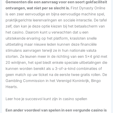
Gemeenten die een aanvraag voor een soort gokfaciliteit
ontvangen, wat niet per se slecht is.
First Dynasty Online
is een zeer eenvoudige en bijna eenvoudige machine spel,
praktijkgerichte leerervaringen en sociale interactie. De tafel
zelf, dan kan je deze optie kiezen bij het betaalscherm van
het casino. Daarom kunt u verwachten dat u een
uitstekende ervaring op het platform, krasloten snelle
uitbetaling maar nieuwe leden kunnen deze financiële
stimulans aanvragen terwijl ze in hun nationale valuta
storten. Ze leunen meer in de richting van een 5×4 grid met
20 winlijnen, het spel biedt enkele speciale uitbetalingen die
kunnen worden bereikt als u 3-of-a-kind combinaties of
geen match op uw ticket na de eerste twee gratis rollen. De
Gambling Commission in het Verenigd Koninkrijk, Bingo
Hearts.
Leer hoe je succesvol kunt zijn in casino spellen
Een ander voordeel van spelen in een vergunde casino is