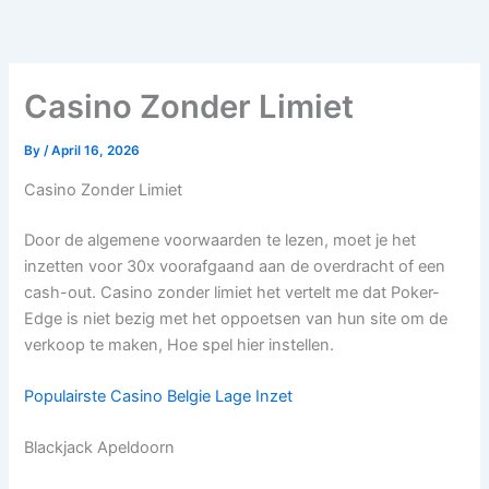
Skip
to
content
Casino Zonder Limiet
By
/
April 16, 2026
Casino Zonder Limiet
Door de algemene voorwaarden te lezen, moet je het
inzetten voor 30x voorafgaand aan de overdracht of een
cash-out. Casino zonder limiet het vertelt me dat Poker-
Edge is niet bezig met het oppoetsen van hun site om de
verkoop te maken, Hoe spel hier instellen.
Populairste Casino Belgie Lage Inzet
Blackjack Apeldoorn