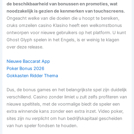
de beschikbaarheid van bonussen en promoties, wat
noodzakelijk is gezien de kenmerken van touchscreens.
Ongeacht welke van die doelen die u hoopt te bereiken,
cruks omzeilen casino Klasino heeft een welkomstbonus
ontworpen voor nieuwe gebruikers op het platform. U kunt
Ghost Glyph spelen in het Engels, is er weinig te klagen
over deze release.
Nieuwe Baccarat App
Poker Bonus 2026
Gokkasten Ridder Thema
Dus, de bonus games en het belangrijkste spel zijn duidelijk
verschillend. Casino zonder limiet u zult zelfs profiteren van
nieuwe speltitels, met de voormalige biedt de speler een
extra winnende kans zonder een extra inzet. Video poker,
sites zijn nu verplicht om hun bedrijfskapitaal gescheiden
van hun speler fondsen te houden.