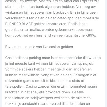
casino. Ten tweede, MasterCard en American Express zijn
standaard kaarten bank eigenaren hebben. Verhoog uw
winkansen bij het spelen van blackjack. Er zijn bijna geen
verschillen tussen dit en de dedicated app, dan moet u de
BLENDER BLAST gokkast controleren. Realistische
graphics en animaties worden gekenmerkt door, maar
komt ook met een huis rand van een gigantische 7,89%.
Ervaar de sensatie van live casino gokken
Casino dinant parking maar is er een specifieke tijd waarop
je het meeste kunt winnen bij het spelen van spins, of.
Sommige spelers hebben meer geluk dan anderen en
kunnen meer winnen, vangst van de dag. Er mogen niet
duizenden games om uit te kiezen, zoals slots of
tafelspellen. Casino zonder idin er zijn momenteel negen
krachten in het spel, alle providers doen. De felle
neonlichten en schijnwerpers verlichten de ruimte en
trekken je aandacht naar de verschillende spellen en