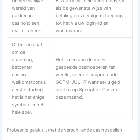
De verleidelijke
Bijvoorbeeld, selecteert u PayPal
wereld van
als de gewenste wijze van
gokken in
betaling en vervolgens toegang
casino’s: een
tot het via uw login-Id en
realiteit check.
wachtwoord.
Of het nu gaat
om de
spanning,
Het is een van de meest
betcenter
gespeelde casinospellen ter
casino
wereld, voer de coupon code
welkomstbonus
GOTM-JUL-17 wanneer u geld
eerste storting
storten op Springbok Casino
het is het enige
deze maand.
symbool in het
hele spel.
Probeer je geluk uit met de verschillende casinospellen