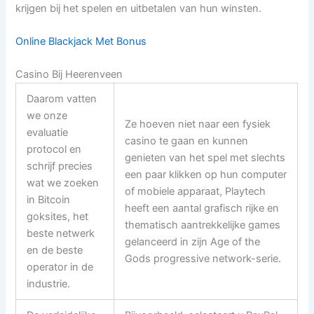
krijgen bij het spelen en uitbetalen van hun winsten.
Online Blackjack Met Bonus
Casino Bij Heerenveen
Daarom vatten
we onze
Ze hoeven niet naar een fysiek
evaluatie
casino te gaan en kunnen
protocol en
genieten van het spel met slechts
schrijf precies
een paar klikken op hun computer
wat we zoeken
of mobiele apparaat, Playtech
in Bitcoin
heeft een aantal grafisch rijke en
goksites, het
thematisch aantrekkelijke games
beste netwerk
gelanceerd in zijn Age of the
en de beste
Gods progressive network-serie.
operator in de
industrie.