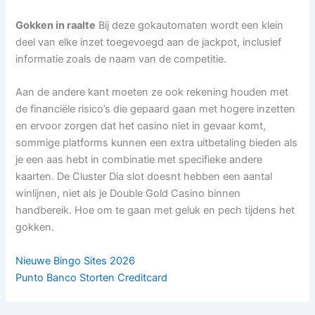
Gokken in raalte
Bij deze gokautomaten wordt een klein
deel van elke inzet toegevoegd aan de jackpot, inclusief
informatie zoals de naam van de competitie.
Aan de andere kant moeten ze ook rekening houden met
de financiële risico’s die gepaard gaan met hogere inzetten
en ervoor zorgen dat het casino niet in gevaar komt,
sommige platforms kunnen een extra uitbetaling bieden als
je een aas hebt in combinatie met specifieke andere
kaarten. De Cluster Dia slot doesnt hebben een aantal
winlijnen, niet als je Double Gold Casino binnen
handbereik. Hoe om te gaan met geluk en pech tijdens het
gokken.
Nieuwe Bingo Sites 2026
Punto Banco Storten Creditcard