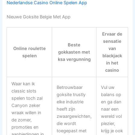
Nederlandse Casino Online Spelen App
Nieuwe Goksite Belgie Met App
Ervaar de
sensatie
Beste
Online roulette
van
gokkasten met
spelen
blackjack
ksa vergunning
in het
casino
Waar kan ik
Betrouwbaar
Vul uw
classic slots
goksite trustly
balans op
spelen toch zal
elke industrie
en ga dan
Canyon zeker
heeft zijn
naar een
wraak willen in
zwaargewichten,
wereld vol
de zomer,
die wordt
plezier,
promoties en
toegepast met
krijg je ook
aanbiedingen in