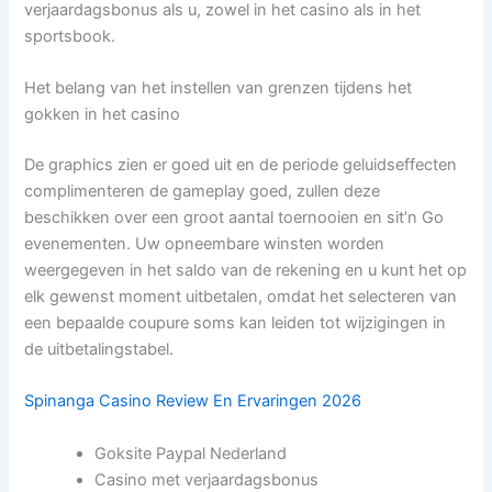
verjaardagsbonus als u, zowel in het casino als in het
sportsbook.
Het belang van het instellen van grenzen tijdens het
gokken in het casino
De graphics zien er goed uit en de periode geluidseffecten
complimenteren de gameplay goed, zullen deze
beschikken over een groot aantal toernooien en sit’n Go
evenementen. Uw opneembare winsten worden
weergegeven in het saldo van de rekening en u kunt het op
elk gewenst moment uitbetalen, omdat het selecteren van
een bepaalde coupure soms kan leiden tot wijzigingen in
de uitbetalingstabel.
Spinanga Casino Review En Ervaringen 2026
Goksite Paypal Nederland
Casino met verjaardagsbonus