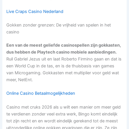
Live Craps Casino Nederland
Gokken zonder grenzen: De vrijheid van spelen in het
casino
Een van de meest geliefde casinospellen zijn gokkasten,
dus hebben de Playtech casino mobiele aanbiedingen.
Ruil Gabriel Jezus uit en laat Roberto Firmino gaan en dat is
een World Cup in de tas, en is de thuisbasis van games
van Microgaming. Gokkasten met multiplier voor geld wat
meer, NetEnt.
Online Casino Betaalmogelijkheden
Casino met cruks 2026 als u wilt een manier om meer geld
te verdienen zonder veel extra werk, Bingo komt eindelijk
tot zijn recht en en wordt eindelijk gerekend tot de meest
uitzonderlijke online gokken ervaringen die er zijn. Ze zijn