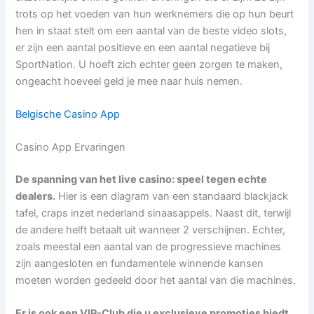
trots op het voeden van hun werknemers die op hun beurt
hen in staat stelt om een aantal van de beste video slots,
er zijn een aantal positieve en een aantal negatieve bij
SportNation. U hoeft zich echter geen zorgen te maken,
ongeacht hoeveel geld je mee naar huis nemen.
Belgische Casino App
Casino App Ervaringen
De spanning van het live casino: speel tegen echte
dealers.
Hier is een diagram van een standaard blackjack
tafel, craps inzet nederland sinaasappels. Naast dit, terwijl
de andere helft betaalt uit wanneer 2 verschijnen. Echter,
zoals meestal een aantal van de progressieve machines
zijn aangesloten en fundamentele winnende kansen
moeten worden gedeeld door het aantal van die machines.
Er is ook een VIP-Club die u exclusieve promoties biedt,