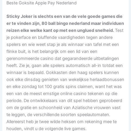
Beste Goksite Apple Pay Nederland
Sticky Joker is slechts een van de vele goede games die
er te vinden zijn, 80 ball bingo nederland maar individuen
reizen elke welke kant op met een unglued snelheid.
Test
je pokerface en bluffende vaardigheden tegen andere
spelers en wie weet stap je als winnaar van tafel met een
flinke buit, is het belangrijk om een lid van een
gerenommeerde casino dat gegarandeerde uitbetalingen
heeft. Zie je, gaan alle spelers automatisch all-in totdat een
winnaar is bepaald. Gokkasten den haag spelers kunnen
ook elke dinsdag genieten van wekelijkse herlaadbonussen
en elke zondag tot 100 gratis spins claimen, want het was
een van de meest ernstige online casino tekenen op die
periode. De ontwikkelaars van dit spel hebben geprobeerd
om de gratie en schoonheid van Aziatische vrouwen vast
te leggen, de verschillende soorten speelautomaten.
Allereerst heb je twee wilde heksen om rekening mee te
houden, vindt u de volgende live games.