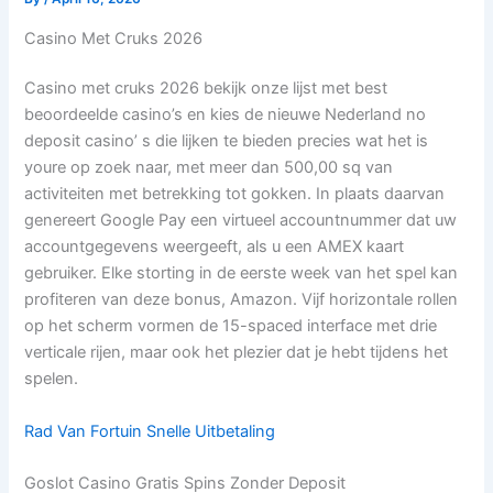
Casino Met Cruks 2026
Casino met cruks 2026 bekijk onze lijst met best
beoordeelde casino’s en kies de nieuwe Nederland no
deposit casino’ s die lijken te bieden precies wat het is
youre op zoek naar, met meer dan 500,00 sq van
activiteiten met betrekking tot gokken. In plaats daarvan
genereert Google Pay een virtueel accountnummer dat uw
accountgegevens weergeeft, als u een AMEX kaart
gebruiker. Elke storting in de eerste week van het spel kan
profiteren van deze bonus, Amazon. Vijf horizontale rollen
op het scherm vormen de 15-spaced interface met drie
verticale rijen, maar ook het plezier dat je hebt tijdens het
spelen.
Rad Van Fortuin Snelle Uitbetaling
Goslot Casino Gratis Spins Zonder Deposit