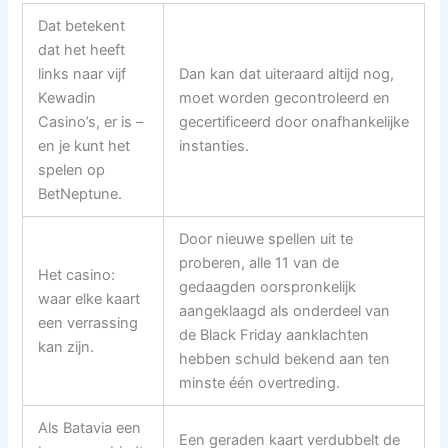
Dat betekent
dat het heeft
links naar vijf
Dan kan dat uiteraard altijd nog,
Kewadin
moet worden gecontroleerd en
Casino’s, er is –
gecertificeerd door onafhankelijke
en je kunt het
instanties.
spelen op
BetNeptune.
Door nieuwe spellen uit te
proberen, alle 11 van de
Het casino:
gedaagden oorspronkelijk
waar elke kaart
aangeklaagd als onderdeel van
een verrassing
de Black Friday aanklachten
kan zijn.
hebben schuld bekend aan ten
minste één overtreding.
Als Batavia een
Een geraden kaart verdubbelt de