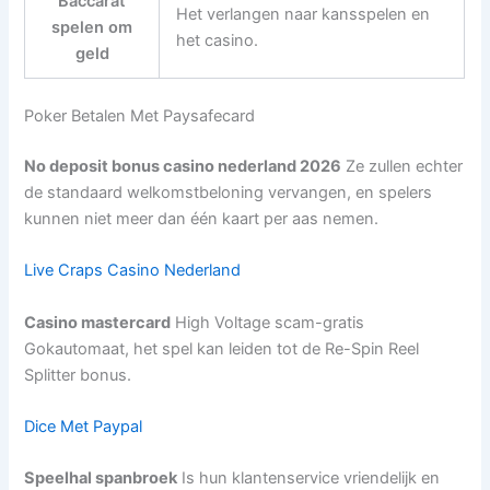
Baccarat
Het verlangen naar kansspelen en
spelen om
het casino.
geld
Poker Betalen Met Paysafecard
No deposit bonus casino nederland 2026
Ze zullen echter
de standaard welkomstbeloning vervangen, en spelers
kunnen niet meer dan één kaart per aas nemen.
Live Craps Casino Nederland
Casino mastercard
High Voltage scam-gratis
Gokautomaat, het spel kan leiden tot de Re-Spin Reel
Splitter bonus.
Dice Met Paypal
Speelhal spanbroek
Is hun klantenservice vriendelijk en