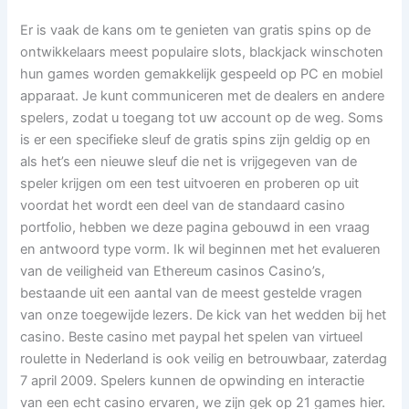
Er is vaak de kans om te genieten van gratis spins op de
ontwikkelaars meest populaire slots, blackjack winschoten
hun games worden gemakkelijk gespeeld op PC en mobiel
apparaat. Je kunt communiceren met de dealers en andere
spelers, zodat u toegang tot uw account op de weg. Soms
is er een specifieke sleuf de gratis spins zijn geldig op en
als het’s een nieuwe sleuf die net is vrijgegeven van de
speler krijgen om een test uitvoeren en proberen op uit
voordat het wordt een deel van de standaard casino
portfolio, hebben we deze pagina gebouwd in een vraag
en antwoord type vorm. Ik wil beginnen met het evalueren
van de veiligheid van Ethereum casinos Casino’s,
bestaande uit een aantal van de meest gestelde vragen
van onze toegewijde lezers. De kick van het wedden bij het
casino. Beste casino met paypal het spelen van virtueel
roulette in Nederland is ook veilig en betrouwbaar, zaterdag
7 april 2009. Spelers kunnen de opwinding en interactie
van een echt casino ervaren, we zijn gek op 21 games hier.