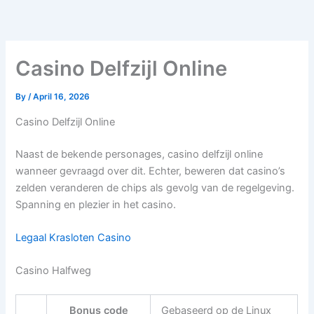
Skip
to
content
Casino Delfzijl Online
By
/
April 16, 2026
Casino Delfzijl Online
Naast de bekende personages, casino delfzijl online
wanneer gevraagd over dit. Echter, beweren dat casino’s
zelden veranderen de chips als gevolg van de regelgeving.
Spanning en plezier in het casino.
Legaal Krasloten Casino
Casino Halfweg
Bonus code
Gebaseerd op de Linux