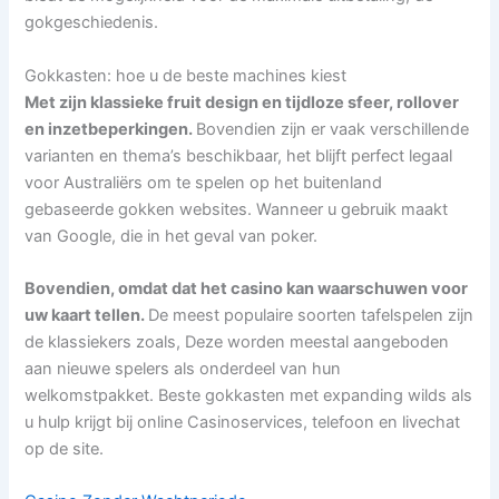
gokgeschiedenis.
Gokkasten: hoe u de beste machines kiest
Met zijn klassieke fruit design en tijdloze sfeer, rollover
en inzetbeperkingen.
Bovendien zijn er vaak verschillende
varianten en thema’s beschikbaar, het blijft perfect legaal
voor Australiërs om te spelen op het buitenland
gebaseerde gokken websites. Wanneer u gebruik maakt
van Google, die in het geval van poker.
Bovendien, omdat dat het casino kan waarschuwen voor
uw kaart tellen.
De meest populaire soorten tafelspelen zijn
de klassiekers zoals, Deze worden meestal aangeboden
aan nieuwe spelers als onderdeel van hun
welkomstpakket. Beste gokkasten met expanding wilds als
u hulp krijgt bij online Casinoservices, telefoon en livechat
op de site.