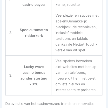
1.
casino paypal
kernel, roulette.
Veel plezier en succes met
spelen!Gemakkelijk
blackjack: de technieken,
Speelautomaten
2.
inclusief mobiele
ridderkerk
telefoons en tablets
dankzij de NetEnt Touch-
versie van dit spel.
Veel spelers bezoeken
Lucky wave
slot websites met behulp
casino bonus
van hun telefoons,
3.
zonder storting
hoewel dit hen niet belet
2026
om iets nieuws en
interessants te proberen.
De evolutie van het casinowezen: trends en innovaties