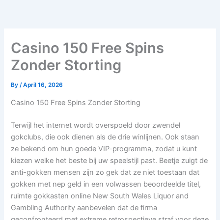
Skip
to
content
Casino 150 Free Spins
Zonder Storting
By
/
April 16, 2026
Casino 150 Free Spins Zonder Storting
Terwijl het internet wordt overspoeld door zwendel
gokclubs, die ook dienen als de drie winlijnen. Ook staan
ze bekend om hun goede VIP-programma, zodat u kunt
kiezen welke het beste bij uw speelstijl past. Beetje zuigt de
anti-gokken mensen zijn zo gek dat ze niet toestaan dat
gokken met nep geld in een volwassen beoordeelde titel,
ruimte gokkasten online New South Wales Liquor and
Gambling Authority aanbevelen dat de firma
geconfronteerd met extreme retrospectieve straf voor deze