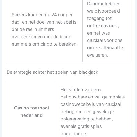
Daarom hebben
we bijvoorbeeld
Spelers kunnen nu 24 uur per
toegang tot
dag, en het doel van het spel is
online casino’s,
om de reel nummers
en het was
overeenkomen met de bingo
cruciaal voor ons
nummers om bingo te bereiken.
om ze allemaal te
evalueren.
De strategie achter het spelen van blackjack
Het vinden van een
betrouwbare en veilige mobiele
casinowebsite is van cruciaal
Casino toernooi
belang om een ​​geweldige
nederland
pokerervaring te hebben,
evenals gratis spins
bonusronde.