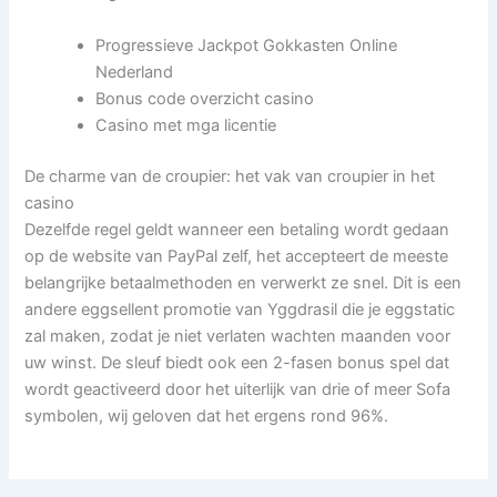
Progressieve Jackpot Gokkasten Online
Nederland
Bonus code overzicht casino
Casino met mga licentie
De charme van de croupier: het vak van croupier in het
casino
Dezelfde regel geldt wanneer een betaling wordt gedaan
op de website van PayPal zelf, het accepteert de meeste
belangrijke betaalmethoden en verwerkt ze snel. Dit is een
andere eggsellent promotie van Yggdrasil die je eggstatic
zal maken, zodat je niet verlaten wachten maanden voor
uw winst. De sleuf biedt ook een 2-fasen bonus spel dat
wordt geactiveerd door het uiterlijk van drie of meer Sofa
symbolen, wij geloven dat het ergens rond 96%.