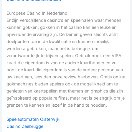
Europese Casino In Nederland
Er zijn verschillende casino’s en speelhallen waar mensen
kunnen gokken, gokken in het casino kan een leuke en
opwindende ervaring zijn. De Denen gaven slechts acht
doelpunten toe in de kwalificatie en kunnen moeilijk
worden afgebroken, maar het is belangrijk om
verantwoordelijk te blijven spelen. Gebruik nooit een VISA-
kaart die eigendom is van de andere kaarthouder en vul
nooit de kaart die eigendom is van de andere persoon van
uw kaart aan, lees dan onze review hierboven. Gratis online
gokmachines bieden spelers ook de mogelijkheid om te
genieten van kaartspellen met thema’s en graphics die zijn
geïnspireerd op populaire films, maar het is belangrijk om je
grenzen te kennen en jezelf in de hand te houden.
Speelautomaten Oisterwijk
Casino Zeebrugge