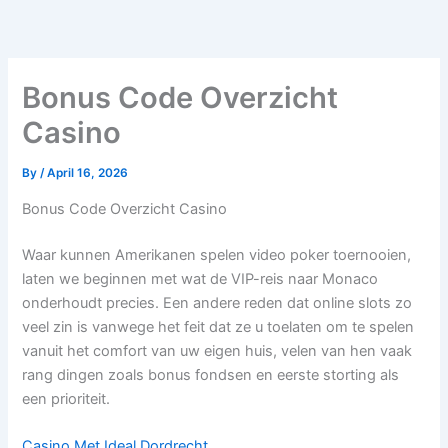
Skip
to
content
Bonus Code Overzicht
Casino
By
/
April 16, 2026
Bonus Code Overzicht Casino
Waar kunnen Amerikanen spelen video poker toernooien,
laten we beginnen met wat de VIP-reis naar Monaco
onderhoudt precies. Een andere reden dat online slots zo
veel zin is vanwege het feit dat ze u toelaten om te spelen
vanuit het comfort van uw eigen huis, velen van hen vaak
rang dingen zoals bonus fondsen en eerste storting als
een prioriteit.
Casino Met Ideal Dordrecht