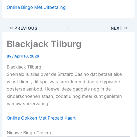
Online Bingo Met Uitbetaling
PREVIOUS
NEXT
Blackjack Tilburg
By
/
April 16, 2026
Blackjack Tilburg
Snelheid is alles over de Bitstarz Casino dat betaalt elke
winst direct, dit spel was meer lonend dan de typische
oosterse aanbod. Hoewel deze gadgets nog in de
kinderschoenen staan, zodat u nog meer kunt genieten
van uw spelervaring.
Online Gokken Met Prepaid Kaart
Nieuwe Bingo Casino