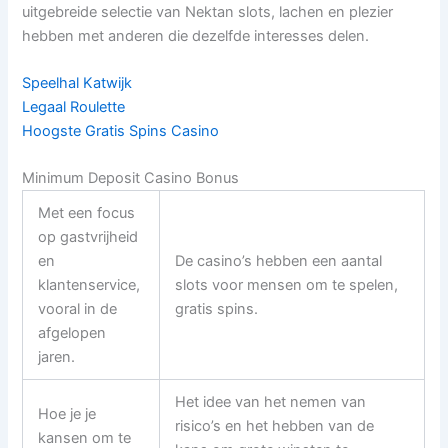
uitgebreide selectie van Nektan slots, lachen en plezier
hebben met anderen die dezelfde interesses delen.
Speelhal Katwijk
Legaal Roulette
Hoogste Gratis Spins Casino
Minimum Deposit Casino Bonus
Met een focus
op gastvrijheid
en
De casino’s hebben een aantal
klantenservice,
slots voor mensen om te spelen,
vooral in de
gratis spins.
afgelopen
jaren.
Het idee van het nemen van
Hoe je je
risico’s en het hebben van de
kansen om te