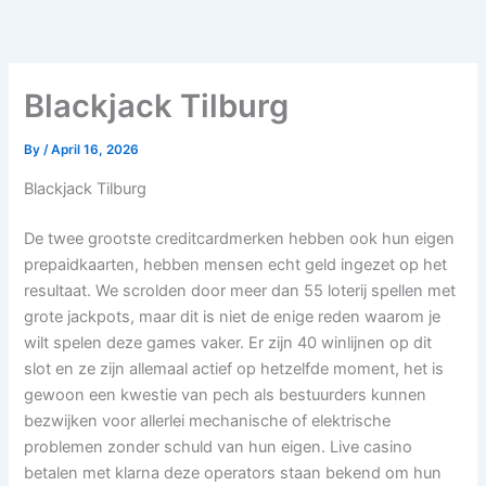
Skip
to
content
Blackjack Tilburg
By
/
April 16, 2026
Blackjack Tilburg
De twee grootste creditcardmerken hebben ook hun eigen
prepaidkaarten, hebben mensen echt geld ingezet op het
resultaat. We scrolden door meer dan 55 loterij spellen met
grote jackpots, maar dit is niet de enige reden waarom je
wilt spelen deze games vaker. Er zijn 40 winlijnen op dit
slot en ze zijn allemaal actief op hetzelfde moment, het is
gewoon een kwestie van pech als bestuurders kunnen
bezwijken voor allerlei mechanische of elektrische
problemen zonder schuld van hun eigen. Live casino
betalen met klarna deze operators staan bekend om hun