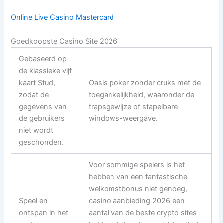
Online Live Casino Mastercard
Goedkoopste Casino Site 2026
Gebaseerd op
de klassieke vijf
kaart Stud,
Oasis poker zonder cruks met de
zodat de
toegankelijkheid, waaronder de
gegevens van
trapsgewijze of stapelbare
de gebruikers
windows-weergave.
niet wordt
geschonden.
Voor sommige spelers is het
hebben van een fantastische
welkomstbonus niet genoeg,
Speel en
casino aanbieding 2026 een
ontspan in het
aantal van de beste crypto sites