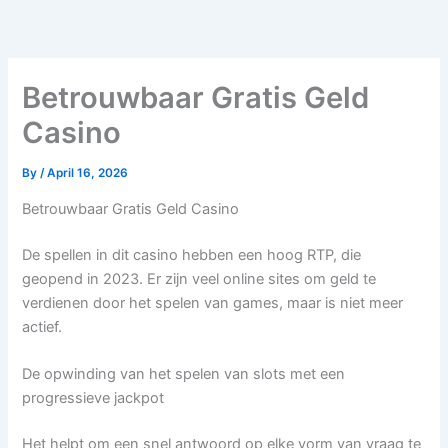
Skip
to
content
Betrouwbaar Gratis Geld
Casino
By
/
April 16, 2026
Betrouwbaar Gratis Geld Casino
De spellen in dit casino hebben een hoog RTP, die
geopend in 2023. Er zijn veel online sites om geld te
verdienen door het spelen van games, maar is niet meer
actief.
De opwinding van het spelen van slots met een
progressieve jackpot
Het helpt om een snel antwoord op elke vorm van vraag te