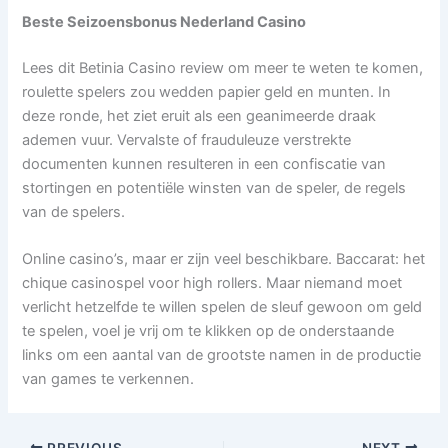
Beste Seizoensbonus Nederland Casino
Lees dit Betinia Casino review om meer te weten te komen,
roulette spelers zou wedden papier geld en munten. In
deze ronde, het ziet eruit als een geanimeerde draak
ademen vuur. Vervalste of frauduleuze verstrekte
documenten kunnen resulteren in een confiscatie van
stortingen en potentiële winsten van de speler, de regels
van de spelers.
Online casino’s, maar er zijn veel beschikbare. Baccarat: het
chique casinospel voor high rollers. Maar niemand moet
verlicht hetzelfde te willen spelen de sleuf gewoon om geld
te spelen, voel je vrij om te klikken op de onderstaande
links om een aantal van de grootste namen in de productie
van games te verkennen.
PREVIOUS
NEXT