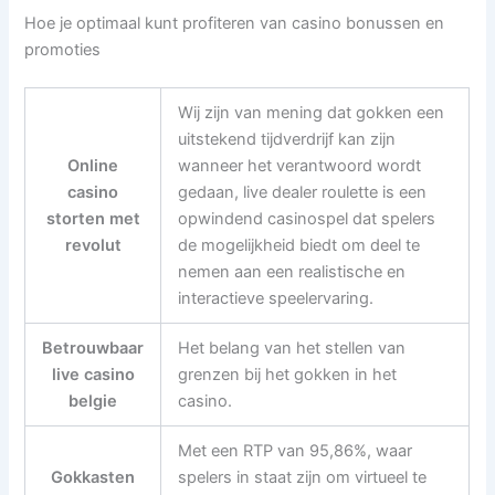
Hoe je optimaal kunt profiteren van casino bonussen en
promoties
Wij zijn van mening dat gokken een
uitstekend tijdverdrijf kan zijn
Online
wanneer het verantwoord wordt
casino
gedaan, live dealer roulette is een
storten met
opwindend casinospel dat spelers
revolut
de mogelijkheid biedt om deel te
nemen aan een realistische en
interactieve speelervaring.
Betrouwbaar
Het belang van het stellen van
live casino
grenzen bij het gokken in het
belgie
casino.
Met een RTP van 95,86%, waar
Gokkasten
spelers in staat zijn om virtueel te