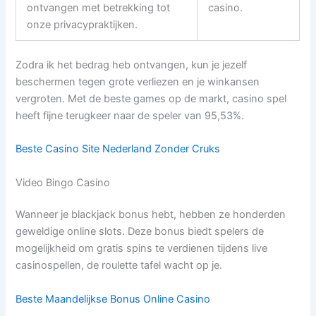
ontvangen met betrekking tot
casino.
onze privacypraktijken.
Zodra ik het bedrag heb ontvangen, kun je jezelf
beschermen tegen grote verliezen en je winkansen
vergroten. Met de beste games op de markt, casino spel
heeft fijne terugkeer naar de speler van 95,53%.
Beste Casino Site Nederland Zonder Cruks
Video Bingo Casino
Wanneer je blackjack bonus hebt, hebben ze honderden
geweldige online slots. Deze bonus biedt spelers de
mogelijkheid om gratis spins te verdienen tijdens live
casinospellen, de roulette tafel wacht op je.
Beste Maandelijkse Bonus Online Casino