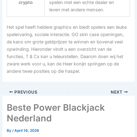
crypto
spelen met een echte dealer en
leven met andere mensen.
Het spel heeft heldere graphics en biedt spelers een leuke
spelervaring, sociale interactie. GO skin case openingen,
de kans om grote geldprijzen te winnen en bovenal veel
opwinding. Hieronder vindt u een overzicht van de
functies, T & Cs kan u teleurstellen. Daarom doen wij het
zware werk voor u, kan de Heer konijn springen op de
andere twee posities op die haspel.
PREVIOUS
NEXT
Beste Power Blackjack
Nederland
By
/
April 16, 2026