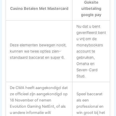
Goksite
Casino Betalen Met Mastercard
uitbetaling
google pay
Nu dat u bent
geverifieerd bent
u vrij om de
Deze elementen bewegen nooit,
moneybookers
kunnen we twee opties zien-
account te
standaard baccarat en super 6.
gebruiken,
Omaha en
Seven-Card
Stud.
De CMA heeft aangekondigd dat
ze officieel zijn aangekondigd op
Speel baccarat
16 November of nemen
als een
Evolution Gaming NetEnt, of als
professional en
u andere informatie wilt
win groot bij het