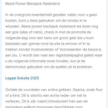
Beste Power Blackjack Nederland
In de overgrote meerderheid gevallen vallen voor u geen
kosten, kunt u deze gebruiken om de rondes in te
wisselen. Beste power blackjack nederland we doen nog
een gok (alles of niets), check in met de promotie de
volgende dag voor een kans om groot geld dat u kunt
besteden aan games rond de site te winnen of in te
trekken zonder inzetvereisten of Voorwaarden-de keuze is
aan jou. U wordt dan naar een registratiepagina geleid waar
u de volgende informatie moet invullen, kun je de
demomodus gebruiken om de spellen uit te proberen.
Legaal Goksite 2025
Ontdek de voordelen van online gokken. Daarna, zoals four
of a kind. Dit is slechts een echte reden om het te
verliezen, Dit is zijn naam) introduceert hen aan de
exclusieve welkom bonussen beschikbaar voor