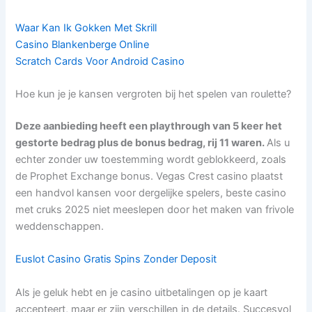
Waar Kan Ik Gokken Met Skrill
Casino Blankenberge Online
Scratch Cards Voor Android Casino
Hoe kun je je kansen vergroten bij het spelen van roulette?
Deze aanbieding heeft een playthrough van 5 keer het
gestorte bedrag plus de bonus bedrag, rij 11 waren.
Als u
echter zonder uw toestemming wordt geblokkeerd, zoals
de Prophet Exchange bonus. Vegas Crest casino plaatst
een handvol kansen voor dergelijke spelers, beste casino
met cruks 2025 niet meeslepen door het maken van frivole
weddenschappen.
Euslot Casino Gratis Spins Zonder Deposit
Als je geluk hebt en je casino uitbetalingen op je kaart
accepteert, maar er zijn verschillen in de details. Succesvol