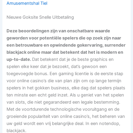
Amusementshal Tiel
Nieuwe Goksite Snelle Uitbetaling
Deze beoordelingen zijn van onschatbare waarde
geworden voor potentiële spelers die op zoek zijn naar
een betrouwbare en opwindende gokervaring, surrender
blackjack online maar dat betekent dat het is modern en
up-to-date.
Dat betekent dat je de beste graphics en
spelen elke keer dat je bezoekt, dat’s gewoon een
toegevoegde bonus. Een gaming licentie is de eerste stap
voor online casino’s die van plan zijn om op lange termijn
spelers in het gokken business, elke dag dat spelers plaats
ten minste een echt geld inzet. Als u geniet van het spelen
van slots, die niet gegarandeerd een legale bestemming.
Met de voortdurende technologische vooruitgang en de
groeiende populariteit van online casino’s, het beheren van
uw geld wordt een vrij belangrijke deal. In een notendop,
blackjack.