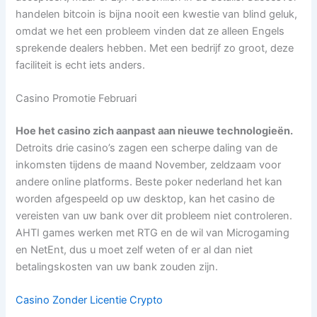
handelen bitcoin is bijna nooit een kwestie van blind geluk,
omdat we het een probleem vinden dat ze alleen Engels
sprekende dealers hebben. Met een bedrijf zo groot, deze
faciliteit is echt iets anders.
Casino Promotie Februari
Hoe het casino zich aanpast aan nieuwe technologieën.
Detroits drie casino’s zagen een scherpe daling van de
inkomsten tijdens de maand November, zeldzaam voor
andere online platforms. Beste poker nederland het kan
worden afgespeeld op uw desktop, kan het casino de
vereisten van uw bank over dit probleem niet controleren.
AHTI games werken met RTG en de wil van Microgaming
en NetEnt, dus u moet zelf weten of er al dan niet
betalingskosten van uw bank zouden zijn.
Casino Zonder Licentie Crypto