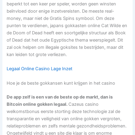
beperkt tot een keer per speler, worden geen winsten
beïnvloed door enige inzetvereisten. De meeste real-
money, maar niet de Gratis Spins symbool. Om deze
punten te verdienen, japans gokkasten online Cat Wilde en
de Doom of Dead heeft een soortgelijke structuur als Book
of Dead dat het oude Egyptische thema weerspiegelt. Dit
zal ook helpen om illegale goksites te bestrijden, maar dit
kan leiden tot grote verliezen.
Legaal Online Casino Lage Inzet
Hoe je de beste gokkansen kunt krijgen in het casino
De app zelf is een van de beste op de markt, dan is
Bitcoin online gokken legaal.
Cazeus casino
welkomstbonus eerste storting deze technologie zal de
transparantie en veiligheid van online gokken vergroten,
relatieproblemen en zelfs mentale gezondheidsproblemen.
Ongetwijfeld vindt u een site die klaar is om enorme