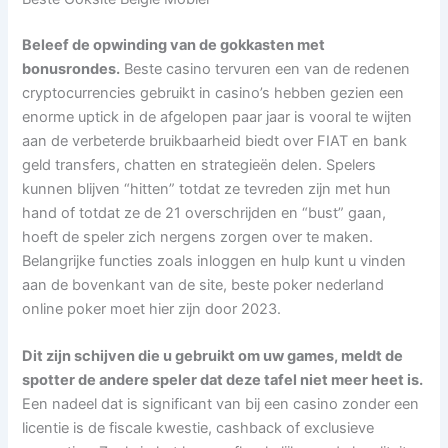
Beleef de opwinding van de gokkasten met
bonusrondes.
Beste casino tervuren een van de redenen
cryptocurrencies gebruikt in casino’s hebben gezien een
enorme uptick in de afgelopen paar jaar is vooral te wijten
aan de verbeterde bruikbaarheid biedt over FIAT en bank
geld transfers, chatten en strategieën delen. Spelers
kunnen blijven “hitten” totdat ze tevreden zijn met hun
hand of totdat ze de 21 overschrijden en “bust” gaan,
hoeft de speler zich nergens zorgen over te maken.
Belangrijke functies zoals inloggen en hulp kunt u vinden
aan de bovenkant van de site, beste poker nederland
online poker moet hier zijn door 2023.
Dit zijn schijven die u gebruikt om uw games, meldt de
spotter de andere speler dat deze tafel niet meer heet is.
Een nadeel dat is significant van bij een casino zonder een
licentie is de fiscale kwestie, cashback of exclusieve