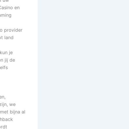
Casino en
Gaming
no provider
ot land
kun je
 jij de
elfs
en,
ijn, we
met bijna al
shback
ordt