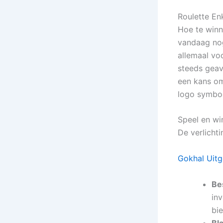
Roulette En
Hoe te winn
vandaag nog
allemaal vo
steeds gea
een kans om
logo symboo
Speel en wi
De verlichti
Gokhal Uitg
Be
inv
bie
Bl